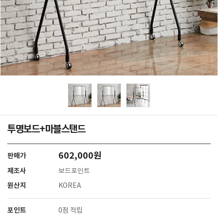
투명보드+마블스탠드
602,000원
판매가
제조사
보드포인트
원산지
KOREA
포인트
0점 적립