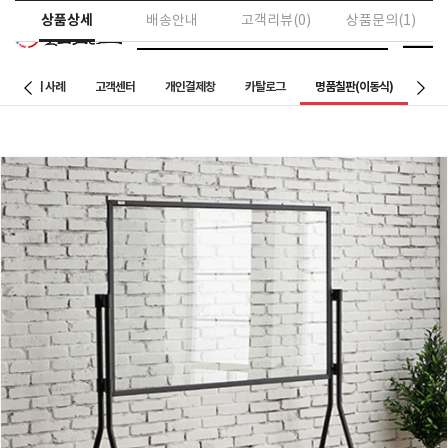
상품상세
배송안내
고객리뷰(0)
상품문의(1)
칠판설치 사례
고객센터
개인결제창
카탈로그
명품칠판(이동식)