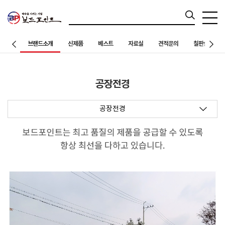
브랜드소개
신제품
베스트
자료실
견적문의
칠판설치 사례
공장전경
공장전경