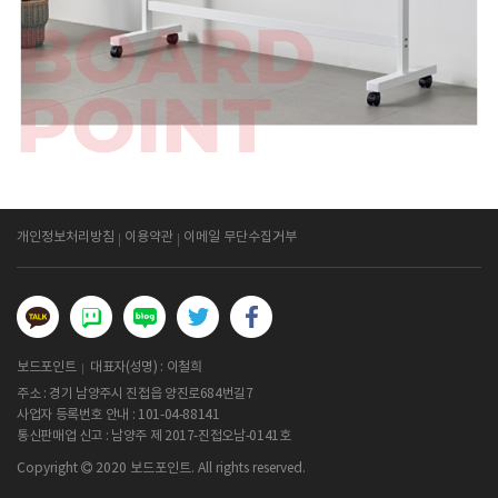
개인정보처리방침
이용약관
이메일 무단수집거부
보드포인트
대표자(성명) : 이철희
주소 : 경기 남양주시 진접읍 양진로684번길7
사업자 등록번호 안내 :
101-04-88141
통신판매업 신고 : 남양주 제 2017-진접오남-0141호
Copyright
2020 보드포인트. All rights reserved.