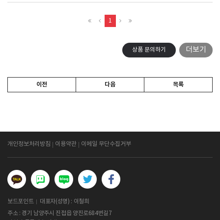
1
더보기
상품 문의하기
이전
다음
목록
개인정보처리방침
이용약관
이메일 무단수집거부
보드포인트
대표자(성명) : 이철희
주소 : 경기 남양주시 진접읍 양진로684번길7