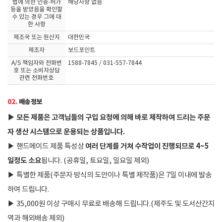
법에 의한 인증·허가
해당사항 없음
등을 받았음을 확인할
수 있는 경우 그에 대
한 사항
제조국 또는 원산지
대한민국
제조자
보드포인트
A/S 책임자와 전화번
1588-7845 / 031-557-7844
호 또는 소비자상담
관련 전화번호
02.
배송정보
▶
모든 제품은 고객님들의 구입 요청에 의해 바로 제작하여 드리는 주문
자 생산 시스템으로 운용되는 상품입니다.
여러 단계를 거쳐 수작업이 진행되므로 4~5
▶
핸드메이드 제품 특성상
일정도 소요
됩니다. (공휴일, 토요일, 일요일 제외)
▶
특별한 제품(주문자 방식의 도안이나 특별 제작품)은 7일 이내에 발송
하여 드립니다.
▶
35,000원 이상 구매시 무료로 배송해 드립니다.(제주도 및 도서산간지
역과 해외배송 제외)