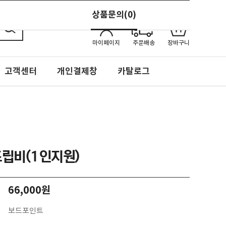
상품문의(0)
로그인
회원가입
ENG
0
마이페이지
주문배송
장바구니
고객센터
개인결제창
카탈로그
립비(1인지원)
66,000원
보드포인트