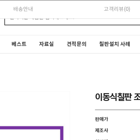
배송안내
고객리뷰(0)
베스트
자료실
견적문의
칠판설치 사례
이동식칠판 조
판매가
제조사