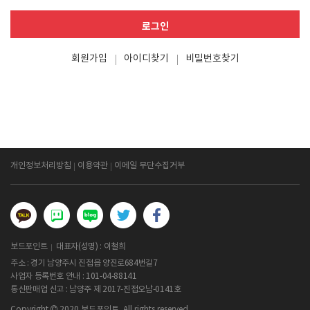
로그인
회원가입
아이디찾기
비밀번호찾기
개인정보처리방침
이용약관
이메일 무단수집거부
보드포인트
대표자(성명) : 이철희
주소 : 경기 남양주시 진접읍 양진로684번길7
사업자 등록번호 안내 :
101-04-88141
통신판매업 신고 : 남양주 제 2017-진접오남-0141호
Copyright
2020 보드포인트. All rights reserved.