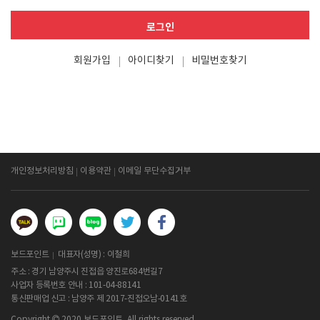
로그인
회원가입
아이디찾기
비밀번호찾기
개인정보처리방침
이용약관
이메일 무단수집거부
보드포인트
대표자(성명) : 이철희
주소 : 경기 남양주시 진접읍 양진로684번길7
사업자 등록번호 안내 :
101-04-88141
통신판매업 신고 : 남양주 제 2017-진접오남-0141호
Copyright
2020 보드포인트. All rights reserved.