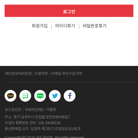
로그인
회원가입
아이디찾기
비밀번호찾기
개인정보처리방침
이용약관
이메일 무단수집거부
보드포인트
대표자(성명) : 이철희
주소 : 경기 남양주시 진접읍 양진로684번길7
사업자 등록번호 안내 :
101-04-88141
통신판매업 신고 : 남양주 제 2017-진접오남-0141호
Copyright
2020 보드포인트. All rights reserved.