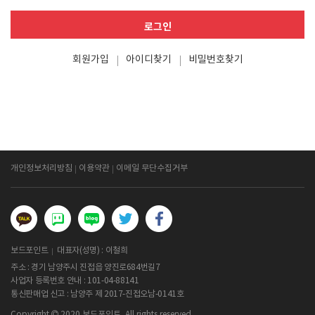
로그인
회원가입
아이디찾기
비밀번호찾기
개인정보처리방침
이용약관
이메일 무단수집거부
보드포인트
대표자(성명) : 이철희
주소 : 경기 남양주시 진접읍 양진로684번길7
사업자 등록번호 안내 :
101-04-88141
통신판매업 신고 : 남양주 제 2017-진접오남-0141호
Copyright
2020 보드포인트. All rights reserved.