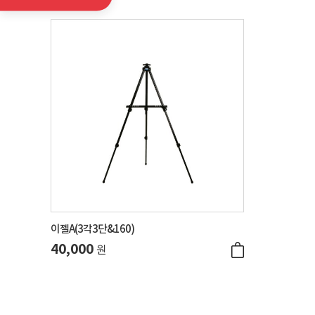
이젤A(3각3단&160)
40,000
원