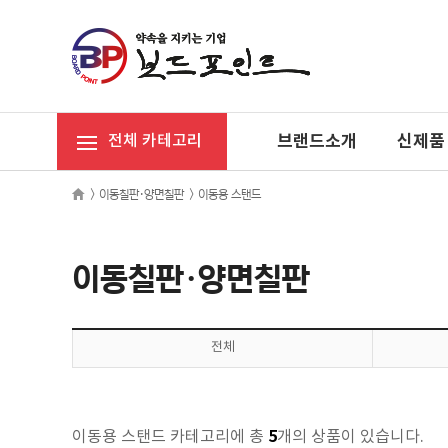
브랜드소개
신제품
전체 카테고리
>
이동칠판·양면칠판
>
이동용 스탠드
이동칠판·양면칠판
전체
5
이동용 스탠드 카테고리에 총
개의 상품이 있습니다.