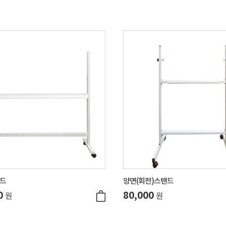
드
양면(회전)스탠드
0
80,000
원
원