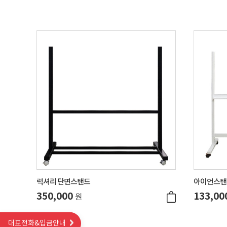
럭셔리 단면스탠드
아이언스탠
350,000
133,00
원
대표전화&입금안내