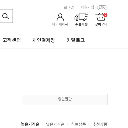
로그인
회원가입
ENG
0
마이페이지
주문배송
장바구니
고객센터
개인결제창
카탈로그
양면칠판
높은가격순
낮은가격순
히트상품
추천상품