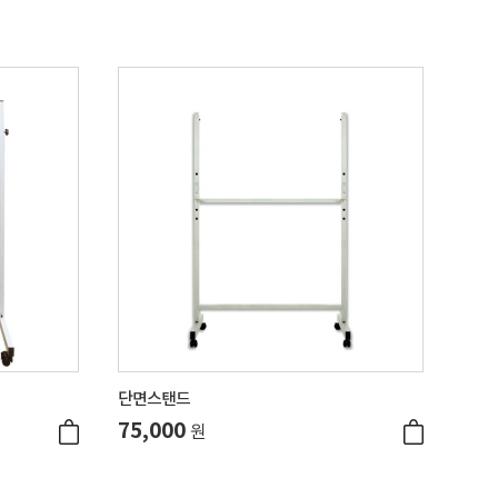
단면스탠드
75,000
원