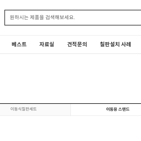
베스트
자료실
견적문의
칠판설치 사례
이동식칠판세트
이동용 스탠드