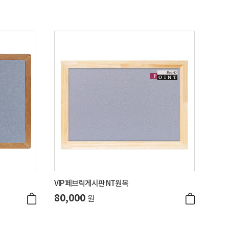
VIP 페브릭게시판 NT원목
80,000
원