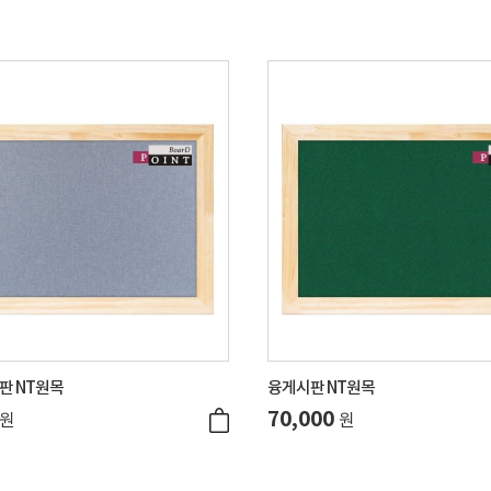
판 NT원목
융게시판 NT원목
70,000
원
원