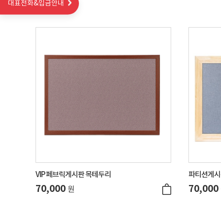
대표전화&입금안내
VIP 페브릭게시판 목테두리
파티션게시
70,000
70,000
원