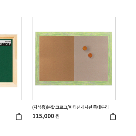
(자석용)분할 코르크/파티션게시판 목테두리
115,000
원