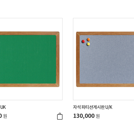
UK
자석 파티션게시판 U/K
0
130,000
원
원