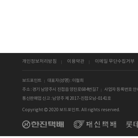
개인정보처리방침
이용약관
이메일 무단수집거부
보드포인트
대표자(성명) : 이철희
주소 : 경기 남양주시 진접읍 양진로684번길7
사업자 등록번호 안내
통신판매업 신고 : 남양주 제 2017-진접오남-0141호
Copyright
2020 보드포인트. All rights reserved.