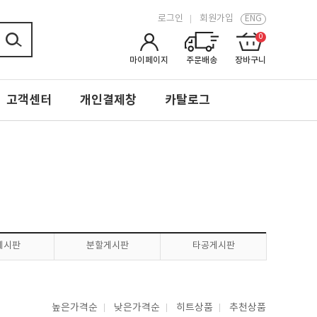
로그인
회원가입
ENG
0
마이페이지
주문배송
장바구니
고객센터
개인결제창
카탈로그
P게시판
분할게시판
타공게시판
높은가격순
낮은가격순
히트상품
추천상품