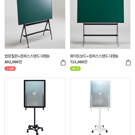
법랑칠판+컴퍼스스탠드 대형B
화이트보드+컴퍼스스탠드 대형B
원
원
802,000
713,000