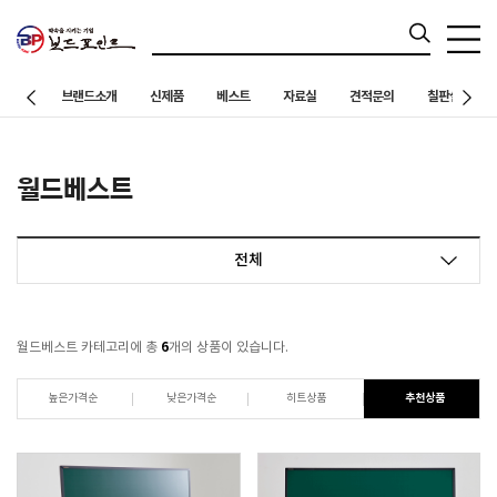
브랜드소개
신제품
베스트
자료실
견적문의
칠판설치 사례
월드베스트
전체
6
월드베스트 카테고리에 총
개의 상품이 있습니다.
높은가격순
낮은가격순
히트상품
추천상품