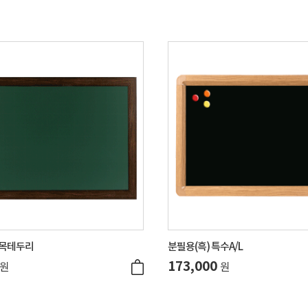
 목테두리
분필용(흑) 특수A/L
173,000
원
원