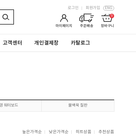
로그인
회원가입
ENG
0
마이페이지
주문배송
장바구니
고객센터
개인결제창
카탈로그
경 워터보드
물백묵 칠판
높은가격순
낮은가격순
히트상품
추천상품