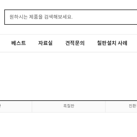
베스트
자료실
견적문의
칠판설치 사례
판
흑칠판
친환