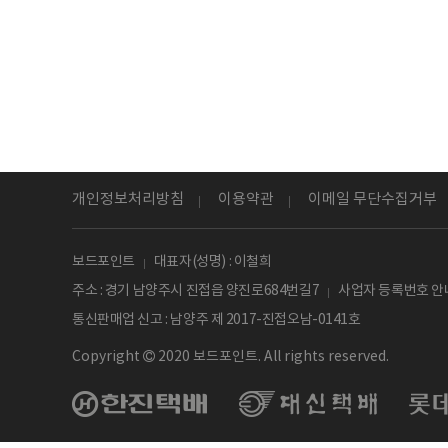
개인정보처리방침
이용약관
이메일 무단수집거부
보드포인트
대표자(성명) : 이철희
주소 : 경기 남양주시 진접읍 양진로684번길7
사업자 등록번호 안내
통신판매업 신고 : 남양주 제 2017-진접오남-0141호
Copyright
2020 보드포인트. All rights reserved.