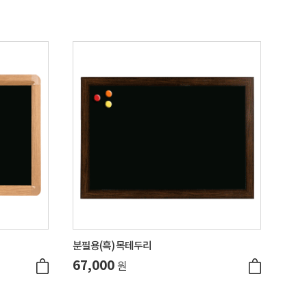
분필용(흑) 목테두리
67,000
원