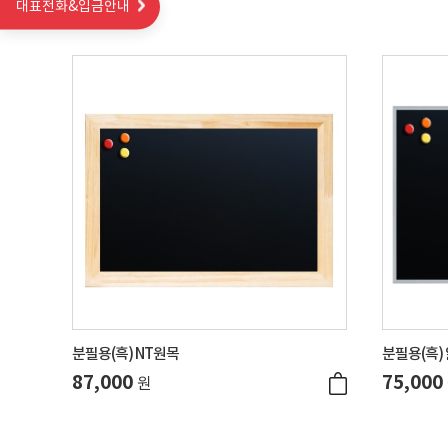
대표전화&입금안내
분필용(흑) NT원목
분필용(흑) 
87,000
75,000
원