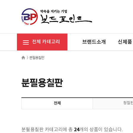
브랜드소개
신제품
전체 카테고리
>
분필용칠판
분필용칠판
전체
청칠
24
분필용칠판 카테고리에 총
개의 상품이 있습니다.