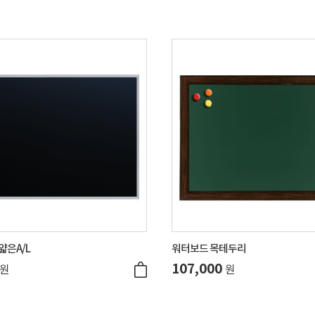
얇은A/L
워터보드 목테두리
107,000
원
원