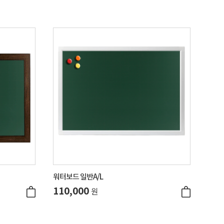
워터보드 일반A/L
110,000
원