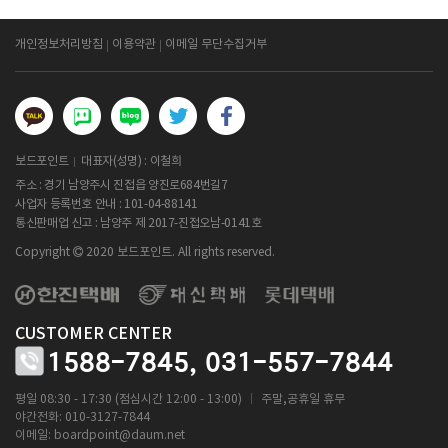
개인정보처리방침
이용약관
이메일 무단수집거부
보드포인트
대표자(성명) : 이철희
주소 : 경기 남양주시 진접읍 양진로684번길7
사업자 등록번호 안내 :
101-04-88141
통신판매업 신고 : 남양주 제 2017-진접오남-0141호
Copyright
2020 보드포인트. All rights reserved.
CUSTOMER CENTER
1588-7845,
031-557-7844
ㅣ
평일 08:30 - 17:30 (점심시간 12:00 - 13:00)
주말,공휴일 휴무
야간전화: 010-3127-7844
이메일:
boardpoint@daum.net