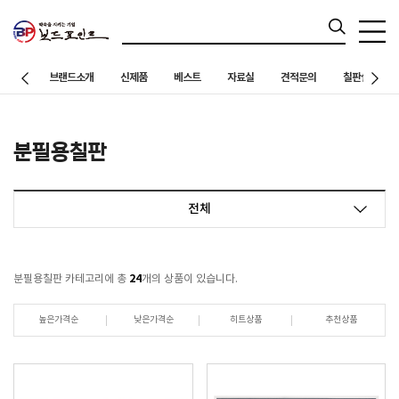
브랜드소개
신제품
베스트
자료실
견적문의
칠판설치 사례
분필용칠판
전체
24
분필용칠판 카테고리에 총
개의 상품이 있습니다.
높은가격순
낮은가격순
히트상품
추천상품