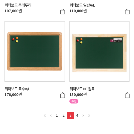
워터보드 목테두리
워터보드 일반A/L
원
원
107,000
110,000
워터보드 특수A/L
워터보드 NT원목
원
원
176,000
150,000
1
2
3
4