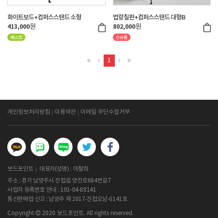
화이트보드+컴퍼스스탠드 소형
법랑칠판+컴퍼스스탠드 대형B
원
원
413,000
802,000
1
개인정보처리방침
이용약관
이메일 무단수집거부
보드포인트
대표자(성명) : 이철희
주소 : 경기 남양주시 진접읍 양진로684번길7
사업자 등록번호 안내 :
101-04-88141
통신판매업 신고 : 남양주 제 2017-진접오남-0141호
Copyright
2020 보드포인트. All rights reserved.