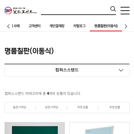
칠판설치 사례
고객센터
개인결제창
카탈로그
명품칠판(이동식)
명품칠판(이동식)
컴퍼스스탠드
4
컴퍼스스탠드 카테고리에 총
개의 상품이 있습니다.
높은가격순
낮은가격순
히트상품
추천상품