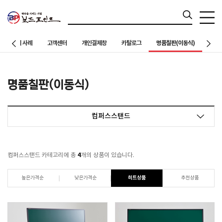
칠판설치 사례
고객센터
개인결제창
카탈로그
명품칠판(이동식)
명품칠판(이동식)
컴퍼스스탠드
4
컴퍼스스탠드 카테고리에 총
개의 상품이 있습니다.
높은가격순
낮은가격순
히트상품
추천상품