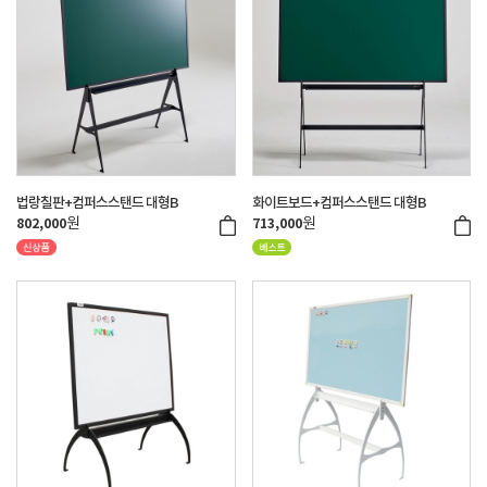
법랑칠판+컴퍼스스탠드 대형B
화이트보드+컴퍼스스탠드 대형B
원
원
802,000
713,000