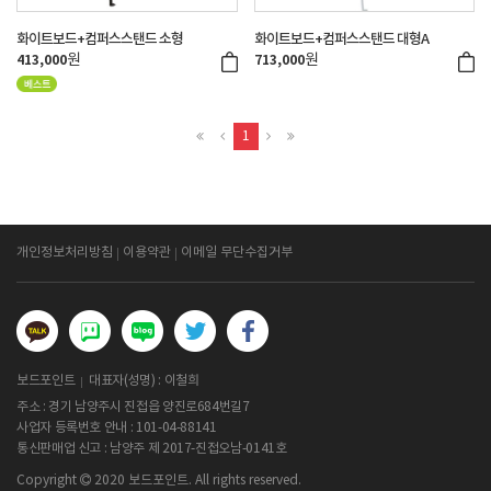
화이트보드+컴퍼스스탠드 소형
화이트보드+컴퍼스스탠드 대형A
원
원
413,000
713,000
1
개인정보처리방침
이용약관
이메일 무단수집거부
보드포인트
대표자(성명) : 이철희
주소 : 경기 남양주시 진접읍 양진로684번길7
사업자 등록번호 안내 :
101-04-88141
통신판매업 신고 : 남양주 제 2017-진접오남-0141호
Copyright
2020 보드포인트. All rights reserved.