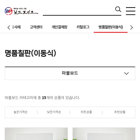
칠판설치 사례
고객센터
개인결제창
카탈로그
명품칠판(이동식)
명품칠판(이동식)
마블보드
15
마블보드 카테고리에 총
개의 상품이 있습니다.
높은가격순
낮은가격순
히트상품
추천상품