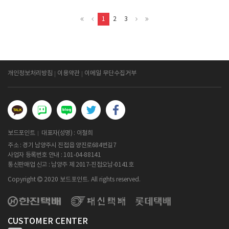
1
2
3
개인정보처리방침
이용약관
이메일 무단수집거부
보드포인트
대표자(성명) : 이철희
주소 : 경기 남양주시 진접읍 양진로684번길7
사업자 등록번호 안내 :
101-04-88141
통신판매업 신고 : 남양주 제 2017-진접오남-0141호
Copyright
2020 보드포인트. All rights reserved.
CUSTOMER CENTER