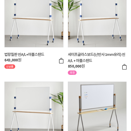
법랑칠판 씬A/L+마블스탠드
세이프글라스보드(난반사 1mm유리) 씬
원
643,000
A/L + 마블스탠드
원
850,000