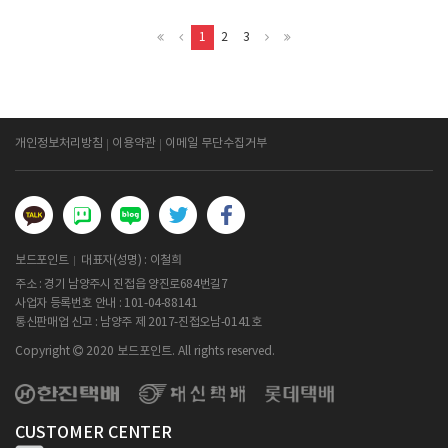
1
2
3
개인정보처리방침
이용약관
이메일 무단수집거부
보드포인트
대표자(성명) : 이철희
주소 : 경기 남양주시 진접읍 양진로684번길7
사업자 등록번호 안내 :
101-04-88141
통신판매업 신고 : 남양주 제 2017-진접오남-0141호
Copyright
2020 보드포인트. All rights reserved.
CUSTOMER CENTER