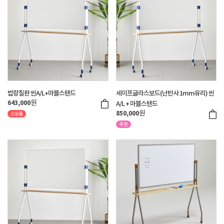
법랑칠판 씬A/L+마블스탠드
세이프글라스보드(난반사 1mm유리) 씬
원
643,000
A/L + 마블스탠드
원
850,000