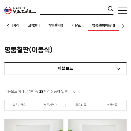
칠판설치 사례
고객센터
개인결제창
카탈로그
명품칠판(이동식)
명품칠판(이동식)
마블보드
15
마블보드 카테고리에 총
개의 상품이 있습니다.
높은가격순
낮은가격순
히트상품
추천상품