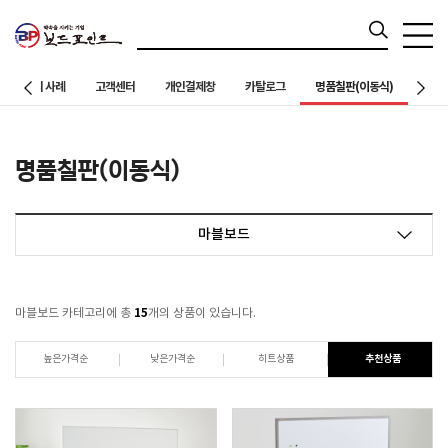
칠판설치 사례
고객센터
개인결제창
카탈로그
명품칠판(이동식)
명품칠판(이동식)
마블보드
15
마블보드 카테고리에 총
개의 상품이 있습니다.
높은가격순
낮은가격순
히트상품
추천상품