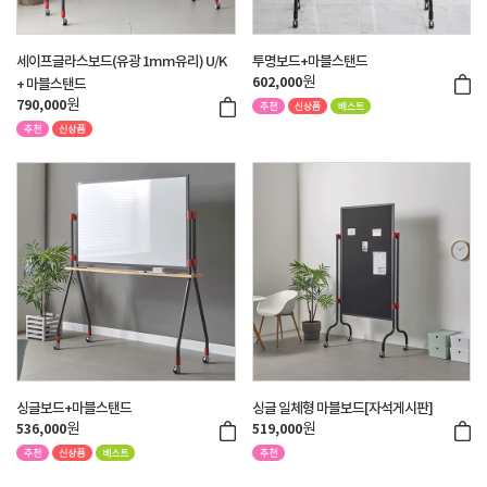
세이프글라스보드(유광 1mm유리) U/K
투명보드+마블스탠드
원
602,000
+ 마블스탠드
원
790,000
싱글보드+마블스탠드
싱글 일체형 마블보드[자석게시판]
원
원
536,000
519,000