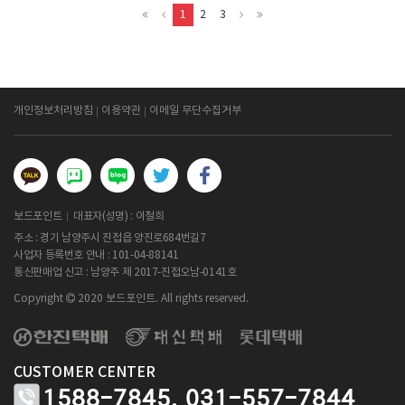
1
2
3
개인정보처리방침
이용약관
이메일 무단수집거부
보드포인트
대표자(성명) : 이철희
주소 : 경기 남양주시 진접읍 양진로684번길7
사업자 등록번호 안내 :
101-04-88141
통신판매업 신고 : 남양주 제 2017-진접오남-0141호
Copyright
2020 보드포인트. All rights reserved.
CUSTOMER CENTER
1588-7845,
031-557-7844