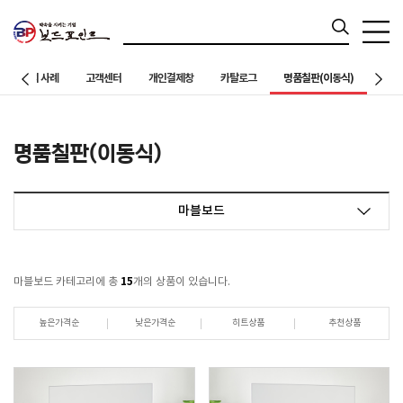
칠판설치 사례
고객센터
개인결제창
카탈로그
명품칠판(이동식)
명품칠판(이동식)
마블보드
15
마블보드 카테고리에 총
개의 상품이 있습니다.
높은가격순
낮은가격순
히트상품
추천상품