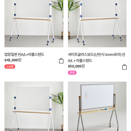
법랑칠판 씬A/L+마블스탠드
세이프글라스보드(난반사 1mm유리) 씬
원
643,000
A/L + 마블스탠드
원
850,000