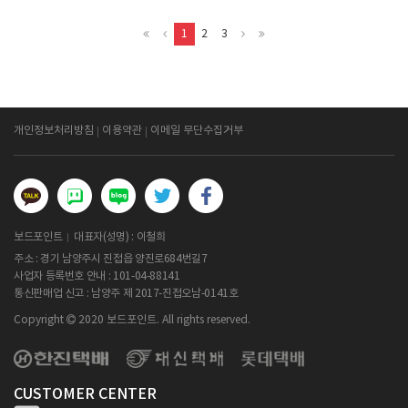
1
2
3
개인정보처리방침
이용약관
이메일 무단수집거부
보드포인트
대표자(성명) : 이철희
주소 : 경기 남양주시 진접읍 양진로684번길7
사업자 등록번호 안내 :
101-04-88141
통신판매업 신고 : 남양주 제 2017-진접오남-0141호
Copyright
2020 보드포인트. All rights reserved.
CUSTOMER CENTER