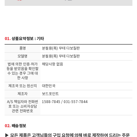
01.
상품요약정보 : 기타
품명
분필용(흑) 무테 다보칠판
모델명
분필용(흑) 무테 다보칠판
법에 의한 인증·허가
해당사항 없음
등을 받았음을 확인할
수 있는 경우 그에 대
한 사항
제조국 또는 원산지
대한민국
제조자
보드포인트
A/S 책임자와 전화번
1588-7845 / 031-557-7844
호 또는 소비자상담
관련 전화번호
02.
배송정보
▶
모든 제품은 고객님들의 구입 요청에 의해 바로 제작하여 드리는 주문