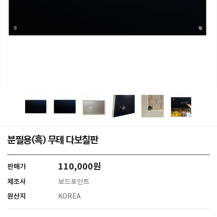
분필용(흑) 무테 다보칠판
110,000원
판매가
제조사
보드포인트
원산지
KOREA