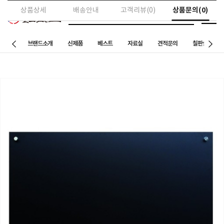
상품문의(0)
상품상세
배송안내
고객리뷰(0)
브랜드소개
신제품
베스트
자료실
견적문의
칠판설치 사례