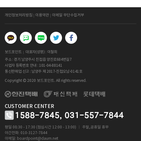
개인정보처리방침
이용약관
이메일 무단수집거부
보드포인트
대표자(성명) : 이철희
주소 : 경기 남양주시 진접읍 양진로684번길7
사업자 등록번호 안내 :
101-04-88141
통신판매업 신고 : 남양주 제 2017-진접오남-0141호
Copyright
2020 보드포인트. All rights reserved.
CUSTOMER CENTER
1588-7845,
031-557-7844
ㅣ
평일 08:30 - 17:30 (점심시간 12:00 - 13:00)
주말,공휴일 휴무
야간전화: 010-3127-7844
이메일:
boardpoint@daum.net