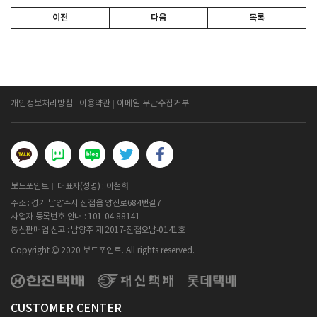
이전
다음
목록
개인정보처리방침
이용약관
이메일 무단수집거부
보드포인트
대표자(성명) : 이철희
주소 : 경기 남양주시 진접읍 양진로684번길7
사업자 등록번호 안내 :
101-04-88141
통신판매업 신고 : 남양주 제 2017-진접오남-0141호
Copyright
2020 보드포인트. All rights reserved.
CUSTOMER CENTER