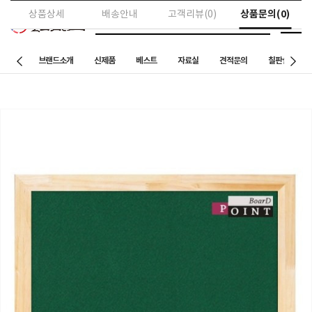
상품문의(0)
상품상세
배송안내
고객리뷰(0)
브랜드소개
신제품
베스트
자료실
견적문의
칠판설치 사례