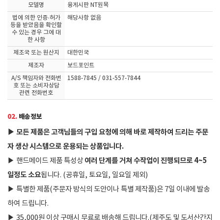
모델명
융게시판 NT원목
법에 의한 인증·허가
해당사항 없음
등을 받았음을 확인할
수 있는 경우 그에 대
한 사항
제조국 또는 원산지
대한민국
제조자
보드포인트
A/S 책임자와 전화번
1588-7845 / 031-557-7844
호 또는 소비자상담
관련 전화번호
02.
배송정보
▶
모든 제품은 고객님들의 구입 요청에 의해 바로 제작하여 드리는 주문
자 생산 시스템으로 운용되는 상품입니다.
여러 단계를 거쳐 수작업이 진행되므로 4~5
▶
핸드메이드 제품 특성상
일정도 소요
됩니다. (공휴일, 토요일, 일요일 제외)
▶
특별한 제품(주문자 방식의 도안이나 특별 제작품)은 7일 이내에 발송
하여 드립니다.
▶
35,000원 이상 구매시 무료로 배송해 드립니다.(제주도 및 도서산간지