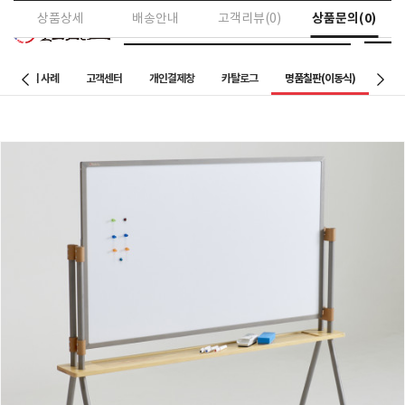
상품문의(0)
상품상세
배송안내
고객리뷰(0)
칠판설치 사례
고객센터
개인결제창
카탈로그
명품칠판(이동식)