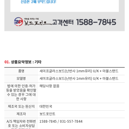
01.
상품요약정보 : 기타
품명
세이프글라스보드(난반사 1mm유리) U/K + 마블스탠드
모델명
세이프글라스보드(난반사 1mm유리) U/K + 마블스탠드
법에 의한 인증·허가
해당사항 없음
등을 받았음을 확인할
수 있는 경우 그에 대
한 사항
제조국 또는 원산지
대한민국
제조자
보드포인트
A/S 책임자와 전화번
1588-7845 / 031-557-7844
호 또는 소비자상담