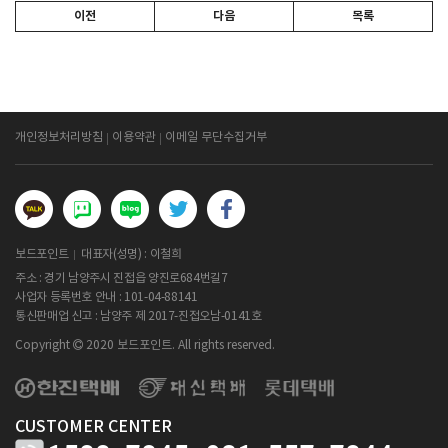
이전
다음
목록
개인정보처리방침
이용약관
이메일 무단수집거부
보드포인트
대표자(성명) : 이철희
주소 : 경기 남양주시 진접읍 양진로684번길7
사업자 등록번호 안내 :
101-04-88141
통신판매업 신고 : 남양주 제 2017-진접오남-0141호
Copyright
2020 보드포인트. All rights reserved.
CUSTOMER CENTER