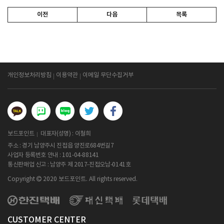
이전
다음
목록
개인정보처리방침
이용약관
이메일 무단수집거부
보드포인트
대표자(성명) : 이철희
주소 : 경기 남양주시 진접읍 양진로684번길7
사업자 등록번호 안내 :
101-04-88141
통신판매업 신고 : 남양주 제 2017-진접오남-0141호
Copyright
2020 보드포인트. All rights reserved.
CUSTOMER CENTER