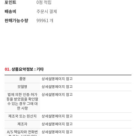
포인트
0점 적립
배송비
주문시 결제
판매가능수량
99961 개
01.
상품요약정보 : 기타
품명
상세설명페이지 참고
모델명
상세설명페이지 참고
법에 의한 인증·허가
상세설명페이지 참고
등을 받았음을 확인할
수 있는 경우 그에 대
한 사항
제조국 또는 원산지
상세설명페이지 참고
제조자
상세설명페이지 참고
A/S 책임자와 전화번
상세설명페이지 참고