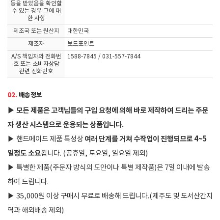
등을 받았음을 확인할
수 있는 경우 그에 대
한 사항
제조국 또는 원산지
대한민국
제조자
보드포인트
A/S 책임자와 전화번
1588-7845 / 031-557-7844
호 또는 소비자상담
관련 전화번호
02.
배송정보
▶
모든 제품은 고객님들의 구입 요청에 의해 바로 제작하여 드리는 주문
자 생산 시스템으로 운용되는 상품입니다.
여러 단계를 거쳐 수작업이 진행되므로 4~5
▶
핸드메이드 제품 특성상
일정도 소요
됩니다. (공휴일, 토요일, 일요일 제외)
▶
특별한 제품(주문자 방식의 도안이나 특별 제작품)은 7일 이내에 발송
하여 드립니다.
▶
35,000원 이상 구매시 무료로 배송해 드립니다.(제주도 및 도서산간지
역과 해외배송 제외)