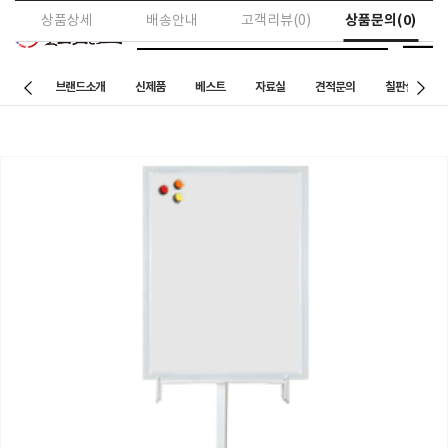
상품문의(0)
상품상세
배송안내
고객리뷰(0)
브랜드소개
신제품
베스트
자료실
견적문의
칠판설치 사례