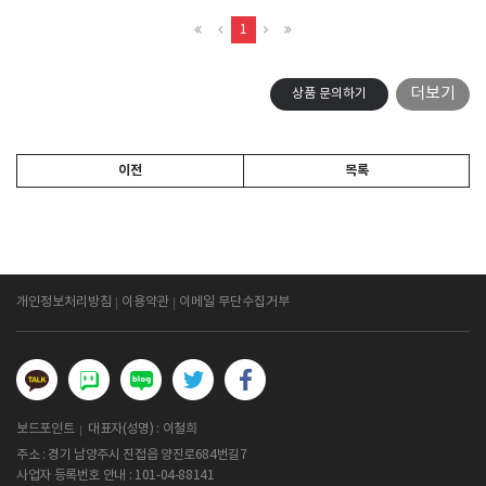
1
더보기
상품 문의하기
이전
목록
개인정보처리방침
이용약관
이메일 무단수집거부
보드포인트
대표자(성명) : 이철희
주소 : 경기 남양주시 진접읍 양진로684번길7
사업자 등록번호 안내 :
101-04-88141