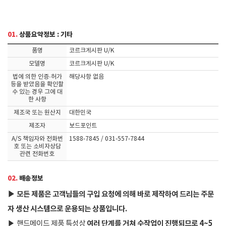
01.
상품요약정보 : 기타
품명
코르크게시판 U/K
모델명
코르크게시판 U/K
법에 의한 인증·허가
해당사항 없음
등을 받았음을 확인할
수 있는 경우 그에 대
한 사항
제조국 또는 원산지
대한민국
제조자
보드포인트
A/S 책임자와 전화번
1588-7845 / 031-557-7844
호 또는 소비자상담
관련 전화번호
02.
배송정보
▶
모든 제품은 고객님들의 구입 요청에 의해 바로 제작하여 드리는 주문
자 생산 시스템으로 운용되는 상품입니다.
여러 단계를 거쳐 수작업이 진행되므로 4~5
▶
핸드메이드 제품 특성상