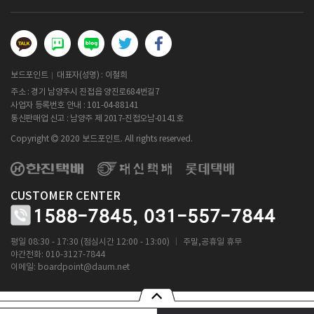
보드포인트
대표자(성명) : 이철희
주소 : 경기 남양주시 진접읍 양진로684번길7
사업자 등록번호 안내 :
101-04-88141
통신판매업 신고 : 남양주 제 2017-진접오남-0141호
Copyright
2020 보드포인트. All rights reserved.
CUSTOMER CENTER
1588-7845,
031-557-7844
ㅣ
평일 08:30 - 17:30 (점심시간 12:00 - 13:00)
주말,공휴일 휴무
야간전화: 010-3127-7844
이메일:
boardpoint@daum.net