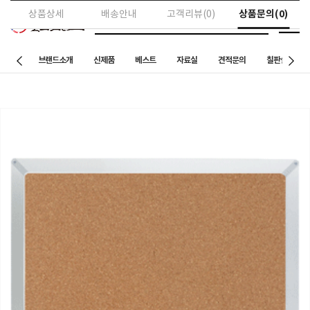
상품문의(0)
상품상세
배송안내
고객리뷰(0)
브랜드소개
신제품
베스트
자료실
견적문의
칠판설치 사례