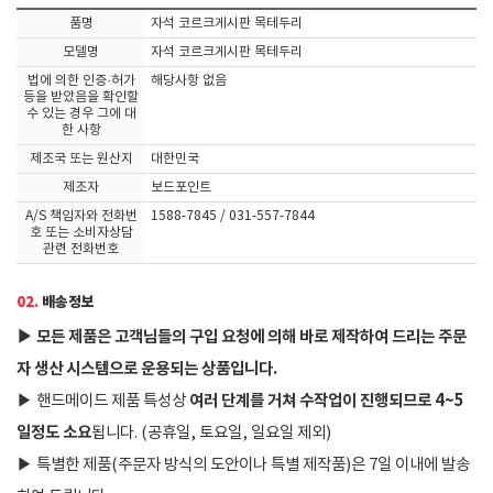
품명
자석 코르크게시판 목테두리
모델명
자석 코르크게시판 목테두리
법에 의한 인증·허가
해당사항 없음
등을 받았음을 확인할
수 있는 경우 그에 대
한 사항
제조국 또는 원산지
대한민국
제조자
보드포인트
A/S 책임자와 전화번
1588-7845 / 031-557-7844
호 또는 소비자상담
관련 전화번호
02.
배송정보
▶
모든 제품은 고객님들의 구입 요청에 의해 바로 제작하여 드리는 주문
자 생산 시스템으로 운용되는 상품입니다.
여러 단계를 거쳐 수작업이 진행되므로 4~5
▶
핸드메이드 제품 특성상
일정도 소요
됩니다. (공휴일, 토요일, 일요일 제외)
▶
특별한 제품(주문자 방식의 도안이나 특별 제작품)은 7일 이내에 발송