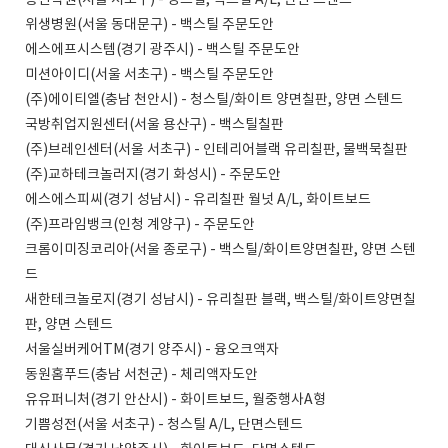
승산학원(서울 서초구) - 청스틸, 백스틸 A/L, 단면 스텐드
위생병원(서울 동대문구) - 백스틸 주문도안
에스에프시스템(경기 광주시) - 백스틸 주문도안
미션아이디(서울 서초구) - 백스틸 주문도안
(주)에이티엘(충남 천안시) - 청스틸/화이트 양면칠판, 양면 스텐드
국방취업지원센터(서울 용산구) - 백스틸칠판
(주)브레인센터(서울 서초구) - 인테리어블랙 유리칠판, 물백묵칠판
(주)교하테크놀러지(경기 화성시) - 주문도안
에스에스피씨(경기 성남시) - 유리칠판 월넛 A/L, 화이트보드
(주)프라임뱅크(인청 계양구) - 주문도안
크롬이미징코리아(서울 종로구) - 백스틸/화이트양면칠판, 양면 스텐
드
새한테크놀로지(경기 성남시) - 유리칠판 블랙, 백스틸/화이트양면칠
판, 양면 스텐드
서울실버케어TM(경기 양주시) - 융오크액자
동원홈푸드(충남 서천군) - 체리액자도안
유유퍼니처(경기 안산시) - 화이트보드, 월중행사A형
기쁨성전(서울 서초구) - 청스틸 A/L, 단면스텐드