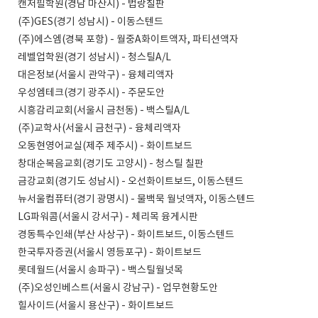
캔저필학원(경남 마산시) - 법랑칠판
(주)GES(경기 성남시) - 이동스텐드
(주)에스엠(경북 포항) - 월중A화이트액자, 파티션액자
레벨업학원(경기 성남시) - 청스틸A/L
대은정보(서울시 관악구) - 융체리액자
우성엠테크(경기 광주시) - 주문도안
시흥감리교회(서울시 금천동) - 백스틸A/L
(주)교학사(서울시 금천구) - 융체리액자
오동현영어교실(제주 제주시) - 화이트보드
창대순복음교회(경기도 고양시) - 청스틸 칠판
금강교회(경기도 성남시) - 오선화이트보드, 이동스텐드
뉴서울컴퓨터(경기 광명시) - 물백묵 월넛액자, 이동스텐드
LG파워콤(서울시 강서구) - 체리목 융게시판
경동특수인쇄(부산 사상구) - 화이트보드, 이동스텐드
한국투자증권(서울시 영등포구) - 화이트보드
롯데월드(서울시 송파구) - 백스틸월넛목
(주)오성인베스트(서울시 강남구) - 업무현황도안
힐사이드(서울시 용산구) - 화이트보드