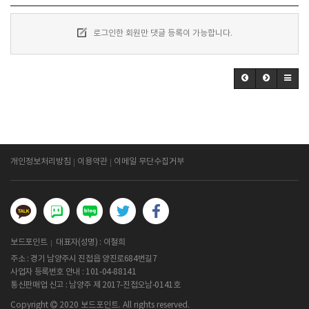
로그인한 회원만 댓글 등록이 가능합니다.
개인정보처리방침
이용약관
이메일 무단수집거부
보드포인트
대표자(성명) : 이철희
주소 : 경기 남양주시 진접읍 양진로684번길7
사업자 등록번호 안내 :
101-04-88141
통신판매업 신고 : 남양주 제 2017-진접오남-0141호
Copyright
2020 보드포인트. All rights reserved.