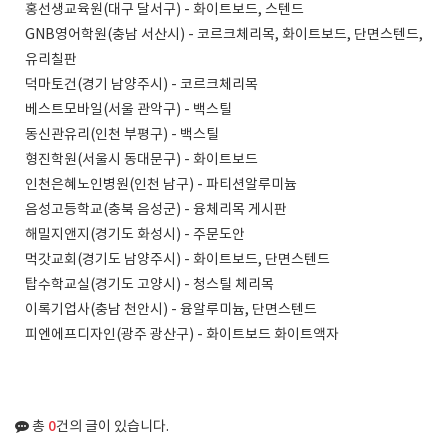
홍선생교육원(대구 달서구) - 화이트보드, 스텐드
GNB영어학원(충남 서산시) - 코르크체리목, 화이트보드, 단면스텐드,
유리칠판
덕마토건(경기 남양주시) - 코르크체리목
베스트모바일(서울 관악구) - 백스틸
동신관유리(인천 부평구) - 백스틸
형진학원(서울시 동대문구) - 화이트보드
인천은혜노인병원(인천 남구) - 파티션알루미늄
음성고등학교(충북 음성군) - 융체리목 게시판
해밀지앤지(경기도 화성시) - 주문도안
먹갓교회(경기도 남양주시) - 화이트보드, 단면스텐드
탑수학교실(경기도 고양시) - 청스틸 체리목
이록기업사(충남 천안시) - 융알루미늄, 단면스텐드
피엔에프디자인(광주 광산구) - 화이트보드 화이트액자
0
총
건의 글이 있습니다.