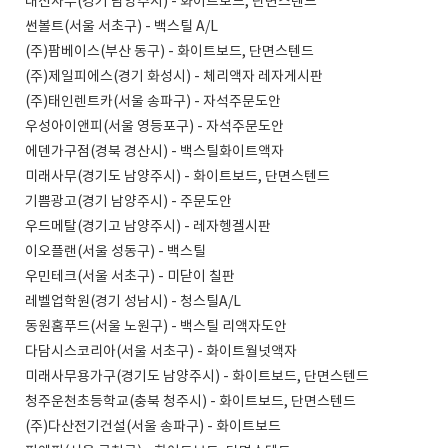
대신사무(경기 남양주시) - 화이트보드, 단면스텐드
썬볼트(서울 서초구) - 백스틸 A/L
(주)팜베이스(부산 동구) - 화이트보드, 단면스텐드
(주)제일피에스(경기 화성시) - 체리액자 레자게시판
(주)태인렌트카(서울 송파구) - 자석주문도안
우성아이앤피(서울 영등포구) - 자석주문도안
에덴가구점(경북 경산시) - 백스틸화이트액자
미래사무(경기도 남양주시) - 화이트보드, 단면스텐드
기쁨광고(경기 남양주시) - 주문도안
우드메탈(경기고 남양주시) - 레자헹겔시판
이오플랜(서울 성동구) - 백스틸
우민테크(서울 서초구) - 미닫이 칠판
레벨업학원(경기 성남시) - 청스틸A/L
동원홈푸드(서울 노원구) - 백스틸 리액자도안
다담시스코리아(서울 서초구) - 화이트월넛액자
미래사무용가구(경기도 남양주시) - 화이트보드, 단면스텐드
청주운천초등학교(충북 청주시) - 화이트보드, 단면스텐드
(주)다산전기건설(서울 송파구) - 화이트보드