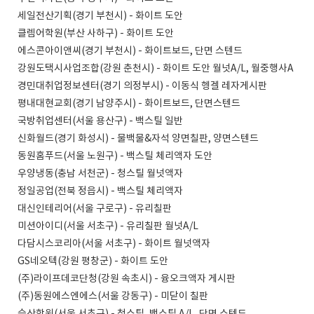
세일전산기획(경기 부천시) - 화이트 도안
클렘어학원(부산 사하구) - 화이트 도안
에스콘아이앤씨(경기 부천시) - 화이트보드, 단면 스텐드
강원도택시사업조합(강원 춘천시) - 화이트 도안 월넛A/L, 월중행사A
경민대취업정보센터(경기 의정부시) - 이동식 헹겔 레자게시판
평내대현교회(경기 남양주시) - 화이트보드, 단면스텐드
국방취업센터(서울 용산구) - 백스틸 일반
신화월드(경기 화성시) - 물백물&자석 양면칠판, 양면스텐드
동원홈푸드(서울 노원구) - 백스틸 체리액자 도안
우양냉동(충남 서천군) - 청스틸 월넛액자
정일공업(전북 정읍시) - 백스틸 체리액자
대신인테리어(서울 구로구) - 유리칠판
미션아이디(서울 서초구) - 유리칠판 월넛A/L
다담시스코리아(서울 서초구) - 화이트 월넛액자
GS네오텍(강원 평창군) - 화이트 도안
(주)라이프데코단청(강원 속초시) - 융오크액자 게시판
(주)동원에스엔에스(서울 강동구) - 미닫이 칠판