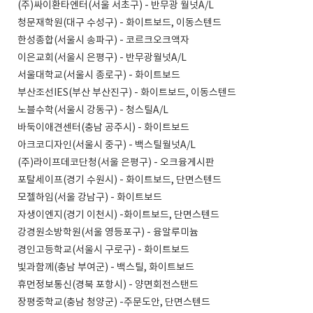
(주)싸이환타엔터(서울 서초구) - 반무광 월넛A/L
청문재학원(대구 수성구) - 화이트보드, 이동스텐드
한성종합(서울시 송파구) - 코르크오크액자
이은교회(서울시 은평구) - 반무광월넛A/L
서울대학교(서울시 종로구) - 화이트보드
부산조선IES(부산 부산진구) - 화이트보드, 이동스텐드
노블수학(서울시 강동구) - 청스틸A/L
바둑이애견센터(충남 공주시) - 화이트보드
아크코디자인(서울시 중구) - 백스틸월넛A/L
(주)라이프데코단청(서울 은평구) - 오크융게시판
포탈세이프(경기 수원시) - 화이트보드, 단면스텐드
모젤하임(서울 강남구) - 화이트보드
자생이엔지(경기 이천시) -화이트보드, 단면스텐드
강경원소방학원(서울 영등포구) - 융알루미늄
경인고등학교(서울시 구로구) - 화이트보드
빛과함께(충남 부여군) - 백스틸, 화이트보드
휴먼정보통신(경북 포항시) - 양면회전스탠드
장평중학교(충남 청양군) -주문도안, 단면스텐드