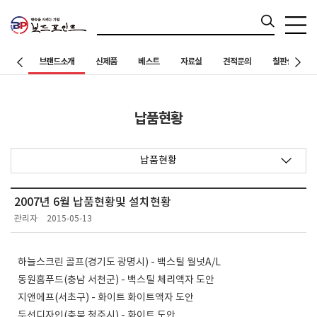
브랜드소개
신제품
베스트
자료실
견적문의
칠판설치 사례
납품현황
납품현황
2007년 6월 납품현황및 설치현황
관리자
2015-05-13
하늘스크린 골프(경기도 광명시) - 백스틸 월넛A/L
동원홈푸드(충남 서천군) - 백스틸 체리액자 도안
지앤에프(서초구) - 화이트 화이트액자 도안
두선디자인(충북 청주시) - 화이트 도안