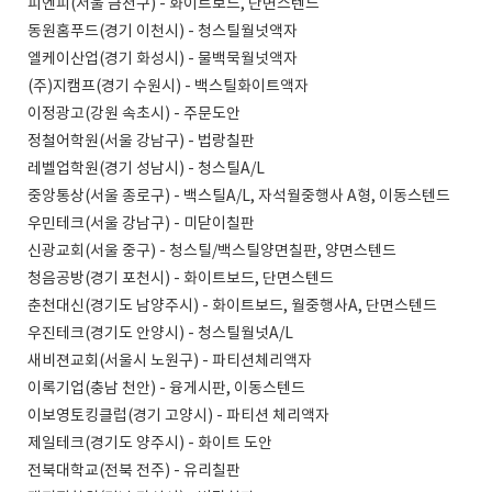
피엔피(서울 금천구) - 화이트보드, 단면스텐드
동원홈푸드(경기 이천시) - 청스틸월넛액자
엘케이산업(경기 화성시) - 물백묵월넛액자
(주)지캠프(경기 수원시) - 백스틸화이트액자
이정광고(강원 속초시) - 주문도안
정철어학원(서울 강남구) - 법랑칠판
레벨업학원(경기 성남시) - 청스틸A/L
중앙통상(서울 종로구) - 백스틸A/L, 자석월중행사 A형, 이동스텐드
우민테크(서울 강남구) - 미닫이칠판
신광교회(서울 중구) - 청스틸/백스틸양면칠판, 양면스텐드
청음공방(경기 포천시) - 화이트보드, 단면스텐드
춘천대신(경기도 남양주시) - 화이트보드, 월중행사A, 단면스텐드
우진테크(경기도 안양시) - 청스틸월넛A/L
새비젼교회(서울시 노원구) - 파티션체리액자
이록기업(충남 천안) - 융게시판, 이동스텐드
이보영토킹클럽(경기 고양시) - 파티션 체리액자
제일테크(경기도 양주시) - 화이트 도안
전북대학교(전북 전주) - 유리칠판