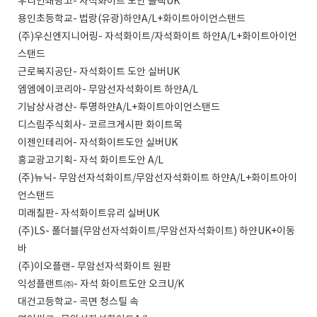
우리인쇄광고- 자석화이트 도안 블랙UK
용인초등학교- 법랑(유광)하얀A/L+화이트아이언스탠드
(주)우신엔지니어링- 자석화이트/자석화이트 하얀A/L+화이트아이언
스탠드
근로복지공단- 자석화이트 도안 실버UK
엠엠에이코리아- 무암선자석화이트 하얀A/L
기남상사경산- 투명하얀A/L+화이트아이언스탠드
디스림주식회사- 코르크게시판 화이트목
이젠인테리어- 자석화이트도안 실버UK
홍교광고기획- 자석 화이트도안 A/L
(주)뉴닉- 무암선자석화이트/무암선자석화이트 하얀A/L+화이트아이
언스탠드
미래칠판- 자석화이트유리 실버UK
(주)LS- 폴더블(무암선자석화이트/무암선자석화이트) 하얀UK+이동
바
(주)이오플랜- 무암선자석화이트 원판
익성플랜트㈜- 자석 화이트도안 오크U/K
대건고등학교- 곡면 청스틸 속