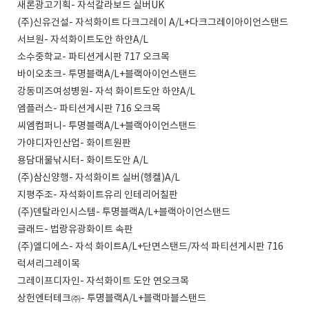
새론광고기획- 자석칼라보드 실버UK
(주)신유건설- 자석화이트 다크그레이 A/L+다크그레이아이언스탠드
서브원- 자석화이트도안 하얀A/L
소수중학교- 파티션게시판 717 오크목
바이오초크- 투명블랙A/L+블랙아이언스탠드
강동미즈여성병원- 자석 화이트도안 하얀A/L
엠플러스- 파티션게시판 716 오크목
씨엠컴퍼니- 투명블랙A/L+블랙아이언스탠드
가야디자인산업- 화이트원판
용담대물낚시터- 화이트도안 A/L
(주)삼신양행- 자석화이트 실버(헹켈)A/L
지평주조- 자석화이트유리 인테리어칠판
(주)덴탈라인시스템- 투명블랙A/L+블랙아이언스탠드
글래드- 법랑유광화이트 속판
(주)엘디에스- 자석 화이트A/L+단면스탠드/자석 파티션게시판 716
럭셔리그레이목
그레이프디자인- 자석화이트 도안 연오크목
상헌엔터테크㈜- 투명블랙A/L+블랙마블스탠드