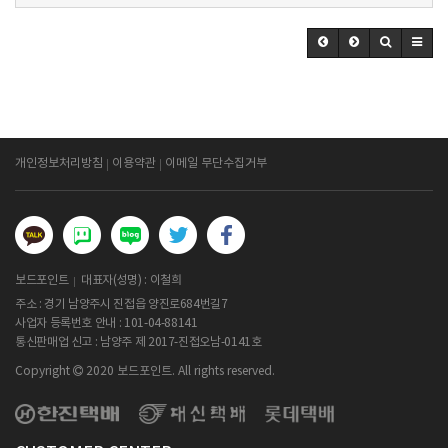
개인정보처리방침
이용약관
이메일 무단수집거부
보드포인트
대표자(성명) : 이철희
주소 : 경기 남양주시 진접읍 양진로684번길7
사업자 등록번호 안내 :
101-04-88141
통신판매업 신고 : 남양주 제 2017-진접오남-0141호
Copyright
2020 보드포인트. All rights reserved.