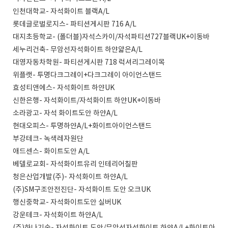
인천대학교- 자석화이트 블랙A/L
롯데글로벌로지스- 파티션게시판 716 A/L
대지초등학교- (폴더블)자석스카이/자석파티션727블랙UK+이동바
세누리건축- 무암선자석화이트 하얀얇은A/L
대영자동차학원- 파티션게시판 718 럭셔리그레이목
위플랫- 투명다크그레이+다크그레이 아이언스탠드
효성티앤에스- 자석화이트 하얀UK
신한은행- 자석화이트/자석화이트 하얀UK+이동바
소라광고- 자석 화이트도안 하얀A/L
현대오피스- 투명하얀A/L+화이트아이언스탠드
부강테크- 녹색레자원단
애드센스- 화이트도안 A/L
베델로교회- 자석화이트유리 인테리어칠판
청은산업개발(주)- 자석화이트 하얀A/L
(주)SM구조안전진단- 자석화이트 도안 오크UK
행신중학교- 자석화이트도안 실버UK
강운테크- 자석화이트 하얀A/L