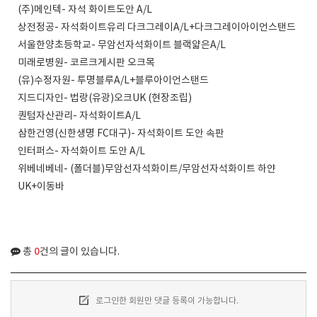
(주)메인텍- 자석 화이트도안 A/L
상전정공- 자석화이트유리 다크그레이A/L+다크그레이아이언스탠드
서울한양초등학교- 무암선자석화이트 블랙얇은A/L
미래로병원- 코르크게시판 오크목
(유)수정자원- 투명블루A/L+블루아이언스탠드
지드디자인- 법랑(유광)오크UK (현장조립)
퀀텀자산관리- 자석화이트A/L
삼한건영(신한생명 FC대구)- 자석화이트 도안 속판
인터퍼스- 자석화이트 도안 A/L
위베네베네- (폴더블)무암선자석화이트/무암선자석화이트 하얀
UK+이동바
0
총
건의 글이 있습니다.
로그인한 회원만 댓글 등록이 가능합니다.