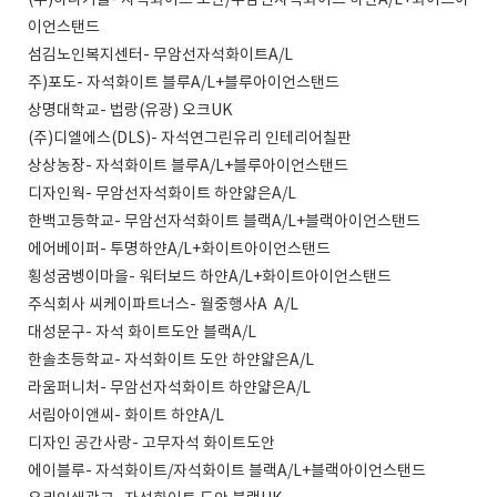
(주)하나기술- 자석화이트 도안/무암선자석화이트 하얀A/L+화이트아
이언스탠드
섬김노인복지센터- 무암선자석화이트A/L
주)포도- 자석화이트 블루A/L+블루아이언스탠드
상명대학교- 법랑(유광) 오크UK
(주)디엘에스(DLS)- 자석연그린유리 인테리어칠판
상상농장- 자석화이트 블루A/L+블루아이언스탠드
디자인웍- 무암선자석화이트 하얀얇은A/L
한백고등학교- 무암선자석화이트 블랙A/L+블랙아이언스탠드
에어베이퍼- 투명하얀A/L+화이트아이언스탠드
횡성굼벵이마을- 워터보드 하얀A/L+화이트아이언스탠드
주식회사 씨케이파트너스- 월중행사A A/L
대성문구- 자석 화이트도안 블랙A/L
한솔초등학교- 자석화이트 도안 하얀얇은A/L
라움퍼니처- 무암선자석화이트 하얀얇은A/L
서림아이앤씨- 화이트 하얀A/L
디자인 공간사랑- 고무자석 화이트도안
에이블루- 자석화이트/자석화이트 블랙A/L+블랙아이언스탠드