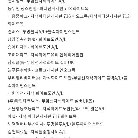
연이씽크- 무암선자석화이트A/L
동두천 땡스엔젤- 파티션게시판 718 화이트목
대흥중학교- 자석파티션게시판 716 연오크목/자석파티션게시판 713
화이트목
멜버스- 투명블랙A/L+블랙아이언스탠드
남양주축산농협- 화이트도안 A/L
승애디자인- 화이트도안 A/L
고려대학교- 자석화이트유리 인테리어칠판
참식품㈜- 무암선자석화이트 실버UK
늘푸른수학원- 코르크게시판 연오크목
우리엘리베이터㈜- 자석화이트 도안/무암선자석화이트 블랙A/L+블
랙아이언스탠드
대원기전- 자석 화이트도안 A/L
(주)파인테크닉스- 무암선자석화이트 실버UK(S)
서울항동초등학교- 자석화이트도안(칼라보드) 얇은A/L
아셀- 자석 파티션게시판 717 화이트목
노잼컴퍼니부산지사- 투명블루A/L+블루아이언스탠드
김천의료원- 자석월중행사A A/L