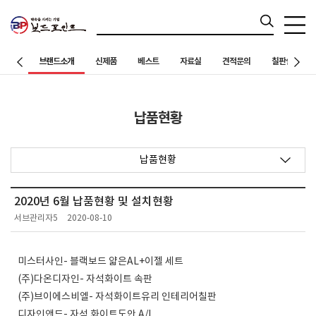
브랜드소개
신제품
베스트
자료실
견적문의
칠판설치 사례
납품현황
납품현황
2020년 6월 납품현황 및 설치현황
서브관리자5
2020-08-10
미스터사인- 블랙보드 얇은AL+이젤 세트
(주)다온디자인- 자석화이트 속판
(주)브이에스비엘- 자석화이트유리 인테리어칠판
디자인앤드- 자석 화이트도안 A/L