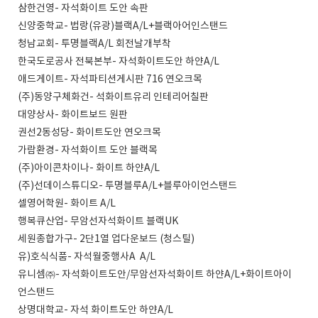
삼한건영- 자석화이트 도안 속판
신양중학교- 법랑(유광)블랙A/L+블랙아어인스탠드
청남교회- 투명블랙A/L 회전날개부착
한국도로공사 전북본부- 자석화이트도안 하얀A/L
애드게이트- 자석파티션게시판 716 연오크목
(주)동양구체화건- 석화이트유리 인테리어칠판
대양상사- 화이트보드 원판
권선2동성당- 화이트도안 연오크목
가람환경- 자석화이트 도안 블랙목
(주)아이콘차이나- 화이트 하얀A/L
(주)선데이스튜디오- 투명블루A/L+블루아이언스탠드
셀영어학원- 화이트 A/L
행복큐산업- 무암선자석화이트 블랙UK
세원종합가구- 2단1열 업다운보드 (청스틸)
유)호식식품- 자석월중행사A A/L
유니셈㈜- 자석화이트도안/무암선자석화이트 하얀A/L+화이트아이
언스탠드
상명대학교- 자석 화이트도안 하얀A/L