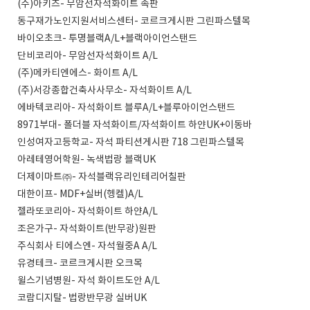
(주)아키즈- 무암선자석화이트 속판
동구재가노인지원서비스센터- 코르크게시판 그린파스텔목
바이오초크- 투명블랙A/L+블랙아이언스탠드
단비코리아- 무암선자석화이트 A/L
(주)메카티엔에스- 화이트 A/L
(주)서강종합건축사사무소- 자석화이트 A/L
에바텍코리아- 자석화이트 블루A/L+블루아이언스탠드
8971부대- 폴더블 자석화이트/자석화이트 하얀UK+이동바
인성여자고등학교- 자석 파티션게시판 718 그린파스텔목
아레테영어학원- 녹색법랑 블랙UK
더제이마트㈜- 자석블랙유리인테리어칠판
대한이프- MDF+실버(헹켈)A/L
젤라또코리아- 자석화이트 하얀A/L
조은가구- 자석화이트(반무광)원판
주식회사 티에스엔- 자석월중A A/L
유경테크- 코르크게시판 오크목
윌스기념병원- 자석 화이트도안 A/L
코람디지탈- 법랑반무광 실버UK