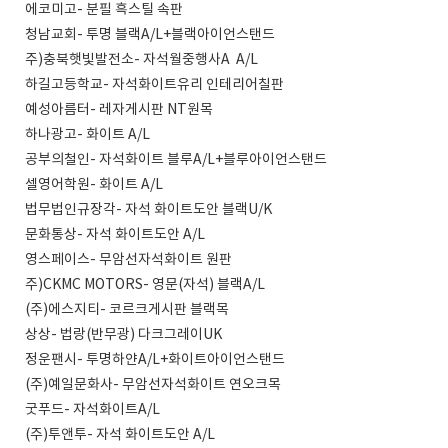
에코미고- 분필 흑스틸 속판
청남교회- 투명 블랙A/L+블랙아이언스탠드
주)충북햇빛발전소- 자석월중행사A A/L
하길고등학교- 자석화이트유리 인테리어칠판
예성아름터- 레자게시판 NT원목
하나광고- 화이트 A/L
공부의철인- 자석화이트 블루A/L+블루아이언스탠드
셀영어학원- 화이트 A/L
법무법인규장각- 자석 화이트도안 블랙U/K
문화통상- 자석 화이트도안 A/L
영스페이스- 무암선자석화이트 원판
주)CKMC MOTORS- 영문(자석) 블랙A/L
(주)에스지티- 코르크게시판 블랙목
상상- 법랑(반무광) 다크그레이UK
정운팬시- 투명하얀A/L+화이트아이언스탠드
(주)예일문화사- 무암선자석화이트 연오크목
굿푸드- 자석화이트A/L
(주)투앤투- 자석 화이트도안 A/L