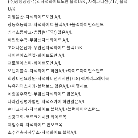
(주)광양광장-유리자석화이트도안 블랙U/K , 자석파티션(717) 블랙
U/K
지엠물산-자석화이트도안 A/L
장동초등학교-자석화이트 블랙A/L+블랙아이언스탠드
심석초등학교-법랑(반무광) 얇은A/L
해일현수막-무암선자석화이트 A/L
고대나온남자-무암선자석화이트 블랙U/K
제이앤에스엠엘-화이트도안 A/L
프로엘에스피-화이트도안 A/L
오렌지블럭-자석화이트 하얀A/L+화이트아이언스탠드
희망비전요양원-자석파티션게시판(718) 럭셔리그레이목
뉴욕리더스치과-블랙보드 얇은A/L+이젤세트
세종공주축협-무암선자석화이트 얇은A/L
나라감정평가법인-자석스카이 하얀얇은A/L
현대교재사-자석화이트 블랙A/L+블랙아이언스탠드
신광교회-코르크게시판 화이트목
체험수학-자석화이트 연오크목
소수건축사사무소-자석화이트 블랙A/L