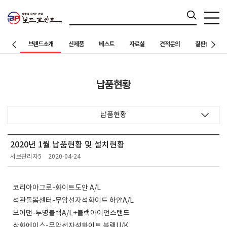
브랜드소개
신제품
베스트
자료실
견적문의
칠판설치 사례
납품현황
납품현황
2020년 1월 납품현황 및 설치현황
서브관리자5
2020-04-24
코리아아그로-화이트도안 A/L
석관돌봄센터-무암선자석화이트 하얀A/L
모어댄-투병블랙A/L+블랙아이언스탠드
삼화에이스-무암선자석화이트 블랙U/K