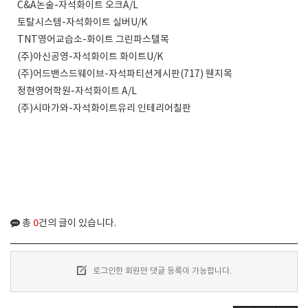
C&A논술-자석화이트 오크A/L
토탈시스템-자석화이트 실버U/K
TNT영어교습소-화이트 그린파스텔목
(주)아신공영-자석화이트 화이트U/K
(주)어드밴스드웨이브-자석파티션게시판(717) 웬지목
정현영어학원-자석화이트 A/L
(주)시마가와-자석화이트유리 인테리어칠판
0
총
건의 글이 있습니다.
로그인한 회원만 댓글 등록이 가능합니다.