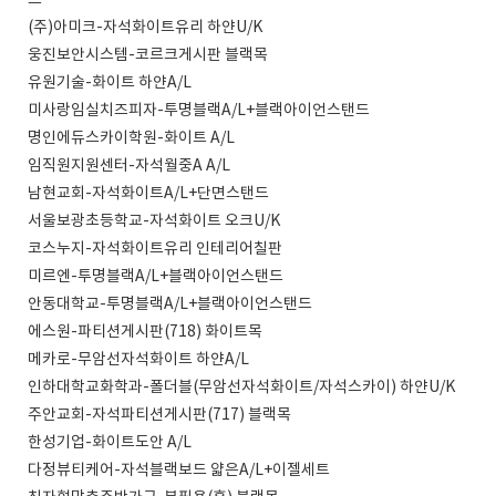
드
(주)아미크-자석화이트유리 하얀U/K
웅진보안시스템-코르크게시판 블랙목
유원기술-화이트 하얀A/L
미사랑임실치즈피자-투명블랙A/L+블랙아이언스탠드
명인에듀스카이학원-화이트 A/L
임직원지원센터-자석월중A A/L
남현교회-자석화이트A/L+단면스탠드
서울보광초등학교-자석화이트 오크U/K
코스누지-자석화이트유리 인테리어칠판
미르엔-투명블랙A/L+블랙아이언스탠드
안동대학교-투명블랙A/L+블랙아이언스탠드
에스원-파티션게시판(718) 화이트목
메카로-무암선자석화이트 하얀A/L
인하대학교화학과-폴더블(무암선자석화이트/자석스카이) 하얀U/K
주안교회-자석파티션게시판(717) 블랙목
한성기업-화이트도안 A/L
다정뷰티케어-자석블랙보드 얇은A/L+이젤세트