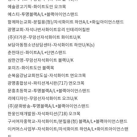
예술광고기획-화이트도안 오크목
예스티-투명블랙A/L+블랙아이언스탠드
함께하는교회-분필용(청)/자석화이트 하얀A/L+화잍아이언스탠드
광명교회-자석나반사화이트유리 인테리어칠판
(주)더가온-무암선자석화이트 화이트U/K
보담아동청소년상담센터-자석화이트 하얀U/K(s)
춘천대신-화이트A/L+단면스탠드
삼한건영-무암선자석화이트 블랙U/K
포미즈-화이트도안 블랙목
순복음강남교회전도실-자석화이트 연오크목
광명종합상사-파티션게시판(717) 연오크목
문흥초등학교-투명블랙A/L+블랙아이언스탠드
리에디자인-무암선자석화이트 오크U/K
(주)문화방송-투명블랙A/L+블랙아이언스탠드
한웅인재개발원-자석파티션(718) 오크목
구서여자중학교-자석화이트/분필용(청) 블랙A/L+블랙아이언스탠드
이커머스사업부-자석화이트/자석화이트 하얀A/L+화이트아이언스탠