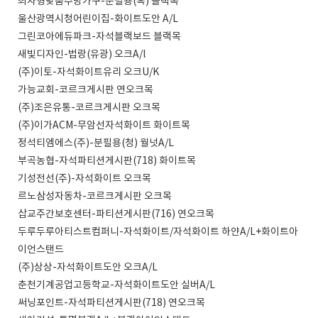
최자형맞춤주방가구-분필용(흑) 블랙목
울산광역시청어린이집-화이트도안 A/L
그린코아에듀파크-자석블랙보드 블랙목
새빛디자인-법랑(유광) 오크A/l
(주)이토-자석화이트유리 오크U/K
가능교회-코르크게시판 연오크목
(주)조은유통-코르크게시판 오크목
(주)이가ACM-무암선자석화이트 화이트목
정석티엠에스(주)-분필용(청) 월넛A/L
부곡농협-자석파티션게시판(718) 화이트목
기성전선(주)-자석화이트 오크목
르노삼성자동차-코르크게시판 오크목
삽교주간보호센터-파티션게시판(716) 연오크목
두루두루아티스트컴퍼니-자석화이트/자석화이트 하얀A/L+화이트아
이언스탠드
(주)상상-자석화이트도안 오크A/L
춘천기계공업고등학교-자석화이트도안 실버A/L
써닝포인트-자석파티션게시판(718) 연오크목