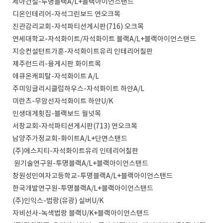
세아건설-투명블랙A/L+블랙아이언스탠드
디온인테리어-자석그린보드 연오크목
진관감리교회-자석파티션게시판(716) 오크목
연세대학교-자석화이트/자석화이트 블랙A/L+블랙아이언스탠드
지승컨설턴트가훈-자석화이트유리 인테리어칠판
제주런드리-융게시판 화이트목
애큐온캐피탈-자석화이트 A/L
주미잉글리시클럽하우스-자석화이트 하얀A/L
미란츠-무암선자석화이트 하얀U/K
인생대게횟집-블랙보드 월넛목
서창교회-자석파티션게시판(713) 연오크목
남양주가정교회-화이트A/L+단면스탠드
(주)에스지티-자석화이트유리 인테리어칠판
원기술연구원-투명블랙A/L+블랙아이언스탠드
창원성민여자고등학교-투명블랙A/L+블랙아이언스탠드
한국개발연구원-투명블랙A/L+블랙아이언스탠드
(주)인익스-법랑(유광) 실버U/K
자비선사-녹색법랑 블랙U/K+블랙아이언스탠드