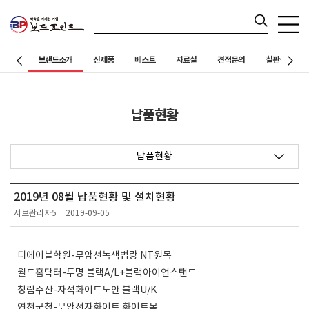
브랜드소개
신제품
베스트
자료실
견적문의
칠판설치 사례
납품현황
납품현황
2019년 08월 납품현황 및 설치현황
서브관리자5
2019-09-05
디에이블학원-무암선녹색법랑 NT원목
월드홈닥터-투명 블랙A/L+블랙아이언스탠드
청림수산-자석화이트도안 블랙U/K
연천군청-무암선자화이트 화이트목