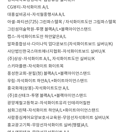
경희대학교경영대학-법랑유광 실버U/K
CG뷰티-자석화이트 A/L
대흥설비공사-자석월중행사A A/L
아셀-파티션(725) 그린파스텔목 / 자석화이트도안 그림파스텔목
그린섬미술학원-투명 블랙A/L+블랙아이언스탠드
캡스-자석화이트도안 하얀얇은A/L
알파종합상사-다이나믹 업다운보드(자석화이트보드 실버U/K)
사단법인한국스마트에너지협회-자석화이트보드 실버U/K
(주)상상-자석화이트 A/L, 자석화이트도안 실버U/K
스키마플랜-자석화이트 화이트목
풍성한교회-분필(청) 블랙A/L+블랙아이언스탠드
우림-자석화이트 하얀A/L+화이트아이언스탠드
흥국화재(상봉)-자석화이트도안 A/L
(주)호산테크-투명 블랙A/L+블랙아이언스탠드
광양제철고등학교-자석화이트유리 인테리어칠판
삼화그린텍-자석화이트 하얀A/L+화이트아이언스탠드
사람중심케어요양보호사교육원-무암선자석화이트 실버U/K
홍교광고기획-무암선자석화이트 실버(헹켈)A/L