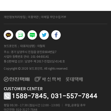
개인정보처리방침
이용약관
이메일 무단수집거부
보드포인트
대표자(성명) : 이철희
주소 : 경기 남양주시 진접읍 양진로684번길7
사업자 등록번호 안내 :
101-04-88141
통신판매업 신고 : 남양주 제 2017-진접오남-0141호
Copyright
2020 보드포인트. All rights reserved.
CUSTOMER CENTER
1588-7845,
031-557-7844
ㅣ
평일 08:30 - 17:30 (점심시간 12:00 - 13:00)
주말,공휴일 휴무
야간전화: 010-3127-7844