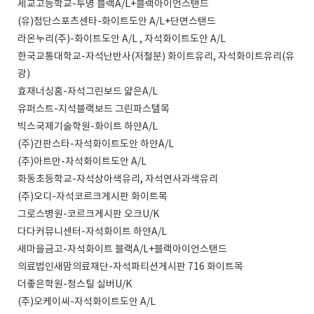
세교고등학교-투명 블랙A/L+블랙아이언스탠드
(유)첨단스포츠센타-화이트도안 A/L+단면스탠드
라온누리(주)-화이트도안 A/L , 자석화이트도안 A/L
한국교통대학교-자석난반사(저철분) 화이트유리, 자석화이트유리(유
광)
효재너싱홈-자석그린보드 얇은A/L
유퍼스트-지석블랙보드 그린파스텔목
빅스국제기술학원-화이트 하얀A/L
(주)간판스타-자석화이트도안 하얀A/L
(주)아트만-자석화이트도안 A/L
화동초등학교-자석상아색유리, 자석연사과색유리
(주)오디-자석코르크게시판 화이트목
그로스병원-코르크게시판 오크U/K
다다커뮤니센터-자석화이트 하얀A/L
새마을금고-자석화이트 블랙A/L+블랙아이언스탠드
의료법인새맘의료재단-자석파티션게시판 716 화이트목
더좋은학원-청스틸 실버U/K
(주)오케이씨-자석화이트도안 A/L