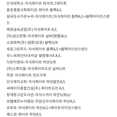
건국대학교-자석화이트 럭셔리그레이목
용호종합사회복지관-화이트 블랙A/L
삼국유사가온누리-자석화이트/자석화이트 블랙A/L+블랙아이언스탠
드
태양금속공업(주) 자석화이트 A/L
(주)삼신양행-자석화이트 실버(헹켈)A/L
수경화학(주)-법량(유광) 블랙U/K
세광그린푸드-자석화이트 블랙A/L+블랙아이언스탠드
주느세콰인터내셔널-월중행사A A/L
다온이엔씨-자석화이트 하얀U/K
(주)스파티움-자석화이트도안 실버U/K
푸른-자석화이트 연오크목
안사제자교회-자석화이트 하얀얇은A/L
씨에이치종합건설(주)-화이트도안 A/L
청계참고운도서관-자석스카이 하얀U/K(s)
호텔베르누이웨딩-무암선자석화이트 하얀A/L
프루프-자석화이트 하얀A/L+화이트아이언스탠드
예스퀸-화이트 하얀A/L