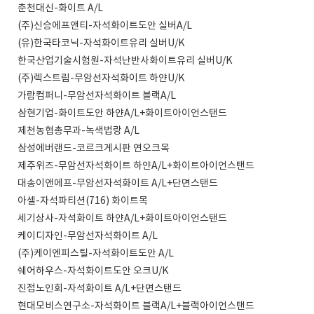
춘천대신-화이트 A/L
(주)신승에프앤티-자석화이트도안 실버A/L
(유)한국타코닉-자석화이트유리 실버U/K
한국산업기술시험원-자석난반사화이트유리 실버U/K
(주)렉스트림-무암선자석화이트 하얀U/K
가람컴퍼니-무암선자석화이트 블랙A/L
삼현기업-화이트도안 하얀A/L+화이트아이언스탠드
제천농협총무과-녹색법랑 A/L
삼성에버랜드-코르크게시판 연오크목
제주위즈-무암선자석화이트 하얀A/L+화이트아이언스탠드
대송이앤에프-무암선자석화이트 A/L+단면스탠드
아셀-자석파티션(716) 화이트목
세기상사-자석화이트 하얀A/L+화이트아이언스탠드
케이디자인-무암선자석화이트 A/L
(주)케이엔피스틸-자석화이트도안 A/L
쉐어하우스-자석화이트도안 오크U/K
진접노인회-자석화이트 A/L+단면스탠드
현대모비스연구소-자석화이트 블랙A/L+블랙아이언스탠드