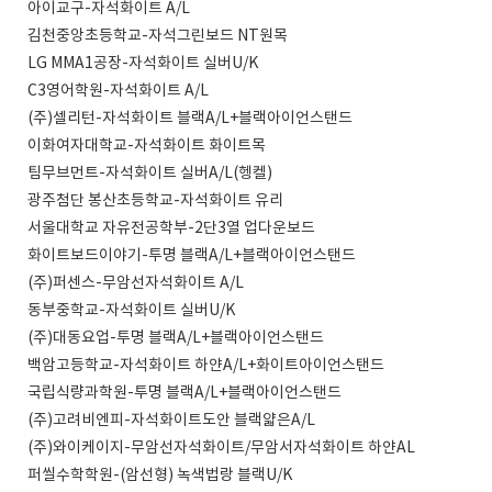
아이교구-자석화이트 A/L
김천중앙초등학교-자석그린보드 NT원목
LG MMA1공장-자석화이트 실버U/K
C3영어학원-자석화이트 A/L
(주)셀리턴-자석화이트 블랙A/L+블랙아이언스탠드
이화여자대학교-자석화이트 화이트목
팀무브먼트-자석화이트 실버A/L(헹켈)
광주첨단 봉산초등학교-자석화이트 유리
서울대학교 자유전공학부-2단3열 업다운보드
화이트보드이야기-투명 블랙A/L+블랙아이언스탠드
(주)퍼센스-무암선자석화이트 A/L
동부중학교-자석화이트 실버U/K
(주)대동요업-투명 블랙A/L+블랙아이언스탠드
백암고등학교-자석화이트 하얀A/L+화이트아이언스탠드
국립식량과학원-투명 블랙A/L+블랙아이언스탠드
(주)고려비엔피-자석화이트도안 블랙얇은A/L
(주)와이케이지-무암선자석화이트/무암서자석화이트 하얀AL
퍼씰수학학원-(암선형) 녹색법랑 블랙U/K