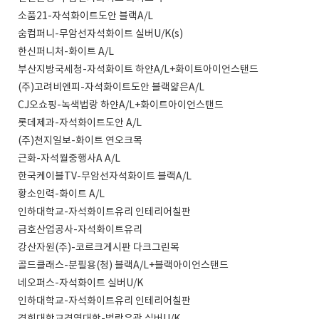
소품21-자석화이트도안 블랙A/L
숨컴퍼니-무암선자석화이트 실버U/K(s)
한신퍼니처-화이트 A/L
부산지방국세청-자석화이트 하얀A/L+화이트아이언스탠드
(주)고려비엔피-자석화이트도안 블랙얇은A/L
CJ오쇼핑-녹색법랑 하얀A/L+화이트아이언스탠드
롯데제과-자석화이트도안 A/L
(주)천지일보-화이트 연오크목
근화-자석월중행사A A/L
한국케이블TV-무암선자석화이트 블랙A/L
황소인력-화이트 A/L
인하대학교-자석화이트유리 인테리어칠판
금호산업공사-자석화이트유리
강산자원(주)-코르크게시판 다크그린목
골드클래스-분필용(청) 블랙A/L+블랙아이언스탠드
네오퍼스-자석화이트 실버U/K
인하대학교-자석화이트유리 인테리어칠판