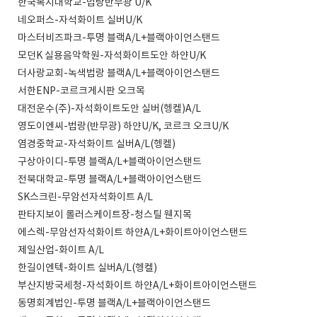
한국복지대학교-법랑반무광 U/K
네오퍼스-자석화이트 실버U/K
마스터비즈파크-투명 블랙A/L+블랙아이언스탠드
모던K 실용음악학원-자석화이트도안 하얀U/K
더사랑교회-녹색법랑 블랙A/L+블랙아이언스탠드
서한ENP-코르크게시판 오크목
대전운수(주)-자석화이트도안 실버(헹켈)A/L
영도이엔씨-법랑(반무광) 하얀U/K, 코르크 오크U/K
염경중학교-자석화이트 실버A/L(헹켈)
구상아이디-투명 블랙A/L+블랙아이언스탠드
전북대학교-투명 블랙A/L+블랙아이언스탠드
SK스크린-무암선자석화이트 A/L
판타지보이 롤러스케이트장-청스틸 웬지목
에스렉-무암선자석화이트 하얀A/L+화이트아이언스탠드
제일산업-화이트 A/L
한길이엔텍-화이트 실버A/L(헹켈)
부산지방국세청-자석화이트 하얀A/L+화이트아이언스탠드
동명회계법인-투명 블랙A/L+블랙아이언스탠드