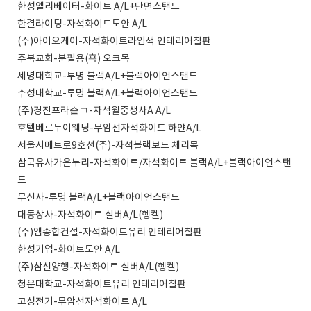
한성엘리베이터-화이트 A/L+단면스탠드
한결라이팅-자석화이트도안 A/L
(주)아이오케이-자석화이트라임색 인테리어칠판
주북교회-분필용(흑) 오크목
세명대학교-투명 블랙A/L+블랙아이언스탠드
수성대학교-투명 블랙A/L+블랙아이언스탠드
(주)경진프라슽ㄱ-자석월중생사A A/L
호텔베르누이웨딩-무암선자석화이트 하얀A/L
서울시메트로9호선(주)-자석블랙보드 체리목
삼국유사가온누리-자석화이트/자석화이트 블랙A/L+블랙아이언스탠
드
무신사-투명 블랙A/L+블랙아이언스탠드
대동상사-자석화이트 실버A/L(헹켈)
(주)엠종합건설-자석화이트유리 인테리어칠판
한성기업-화이트도안 A/L
(주)삼신양행-자석화이트 실버A/L(헹켈)
청운대학교-자석화이트유리 인테리어칠판
고성전기-무암선자석화이트 A/L