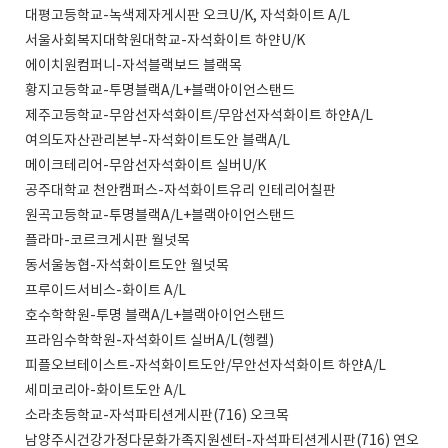
대평고등학교-녹색제자게시판 오크U/K, 자석화이트 A/L
서울사회복지대학원대학교-자석화이트 하얀U/K
에이치원컴퍼니-자석블랙보드 블랙목
황지고등학교-투명블랙A/L+블랙아이언스탠드
제주고등학교-무암선자석화이트/무암선자석화이트 하얀A/L
여의도자산관리본부-자석화이트도안 블랙A/L
메이크테리어-무암선자석화이트 실버U/K
공주대학교 천안캠퍼스-자석화이트유리 인테리어칠판
원곡고등학교-투명블랙A/L+블랙아이언스탠드
플라마-코르크게시판 월넛목
동서울농협-자석화이트도안 월넛목
프루이드서비스-화이트 A/L
호수학학원-투명 블랙A/L+블랙아이언스탠드
프라임수학학원-자석화이트 실버A/L(헹켈)
피플오브테이스트-자석화이트도안/무안선자석화이트 하얀A/L
세미코리아-화이트도안 A/L
소라초등학교-자석파티션게시판(716) 오크목
남양주시건강가정다문화가족지원센터-자석파티션게시판(716) 연오