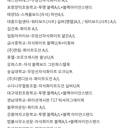
에스앤피테크-무암선자석화이트 A/L
포항양덕초등학교-투명 블랙A/L+블랙아이언스탠드
태양SS-스케쥴보드(자석) 하얀A/L
대흥드림센터-워터보드(시트) 실버(헹켈)A/L / 워터보드(시트) A/L
길건축-화이트 A/L
일링아카이브-무암선자석화이트 얇은A/L
금사중학교-자석화이트 블랙U/K+이동바
(주)한림-화이트도안 A/L
휴젤-코르크게시판 월넛U/K
유퍼스트-자석 블랙보드 그린파스텔목
숭실대학교-무암선자석화이트 오크U/K
(주)티엠디상사-화이트도안 A/L
수다나무협동조합-자석화이트도안 실버U/K
대구대천초등학교-투명 블랙A/L+블랙아이언스탠드
경남대학교-파티션게시판 717 럭셔리그레이목
블루마운틴-화이트 A/L
강릉여자고등학교-투명 블랙A/L+블랙 아이언스탠드
법률사무소성문-자석화이트 블랙A/L+블랙아이언스탠드