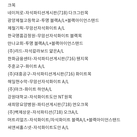
크목
네이처로-자석파티션게시판(718) 다크그린목
광양제철고등학교-투명 블랙A/L+블랙아이언스탠드
제철기획-무암선자석화이트 A/L
한국명품감정원-무암선자석화이트 블랙목
만나교회-투명 블랙A/L+블랙아이언스탠드
(주)리드-자석칼라보드 얇은A/L
한화금융센터-자석파티션게시판(716) 웬지목
주훈교구-화이트 A/L
(주)대흥공구-자석파티션게시판(716) 화이트목
해일현수막-무암선자석화이트 A/L
(주)마크-화이트 하얀A/L
강원대학교-자석화이트도안 NT원목
새희망요양병원-파티션게시판(718) 연오크목
(주)백제상운-자석파티션(718) 오크A/L
머트리얼즈-자석화이트/자석화이트 블랙A/L+블랙아이언스탠드
씨앤씨홀스넷-자석화이트도안 A/L