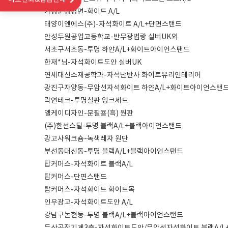
가평군청평면-화이트 A/L
태양이엔에스(주)-자석화이트 A/L+단면스탠드
안성두원공업고등학교-반무광법랑 실버UK외
서초구서초동-투명 하얀A/L+화이트아이언스탠드
한재*님-자석화이트도안 실버UK
연세대신소재공학과-자석난반사 화이트유리인테리어
광진구자양동-무암선자석화이트 하얀A/L+화이트아이언스탠
락연테크-투명칠판 잉크세트
엘케이디자인-분필용(흑) 원판
(주)한선스틸-투명 블랙A/L+블랙아이언스탠드
광고사워크숍-녹색레자 원단
부선동대신동-투명 블랙A/L+블랙아이언스탠드
탑커머스-자석화이트 블랙A/L
탑커머스-단면스탠드
탑커머스-자석화이트 화이트목
인우광고-자석화이트도안 A/L
강남구논현동-투명 블랙A/L+블랙아이언스탠드