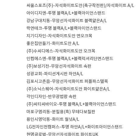
싸울스포츠(주)-자석화이트도안(축구작전판)/자석화이트 A/L
아이디지엔-투명 블랙A/L+블랙아이언스탠드
강남구대치동-무암선자석화이트 블랙얇은A/L
락연테크-투명 블랙A/L+블랙아이언스탠드
지기디자인-자석화이트도안 연오크목
좋은집만들기-화이트도안 A/L
(주)수씨디에스-자석화이트도안 오크목
인컴에스엔-투명 블랙A/L+블랙럭셔리단면스탠드
(주)보성기전-무암선자석화이트 속판
성광교회-파티션게시판 하얀A/L
김포시고촌읍-무암선자석화이트 퍼플파스텔목
(주)소닉스퀘어-자석화이트도안 화이트얇은A/L
각인디자인-반무광법랑 속판
(주)씨티씨바이오-투명 블랙A/L+블랙아이언스탠드
마포구염리동-분필용(흑) 무테다보칠판
용인시영덕동-화이트 월넛A/L
LG전자인천캠퍼스-투명 하얀A/L+화이트아이언스탠드
현명글로벌-무암선자석화이트 화이트UK