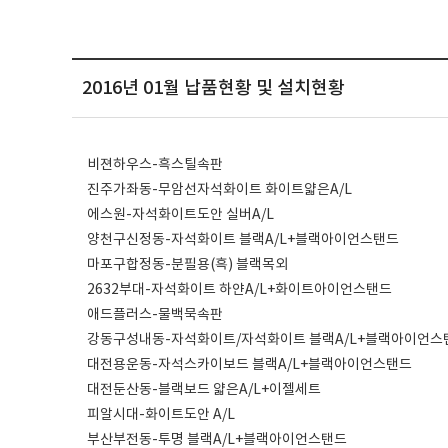
2016년 01월 납품현황 및 설치현황
비젼하우스-흑스틸속판
진주가좌동-무암선자석화이트 화이트얇은A/L
에스원-자석화이트도안 실버A/L
양천구신정동-자석화이트 블랙A/L+블랙아이언스탠드
마포구합정동-분필용(흑) 블랙목외
2632부대-자석화이트 하얀A/L+화이트아이언스탠드
애드플러스-물백묵속판
강동구성내동-자석화이트/자석화이트 블랙A/L+블랙아이언스
대전용운동-자석스카이보드 블랙A/L+블랙아이언스탠드
대전둔산동-블랙보드 얇은A/L+이젤세트
피알시대-화이트도안 A/L
부산부전동-투명 블랙A/L+블랙아이언스탠드