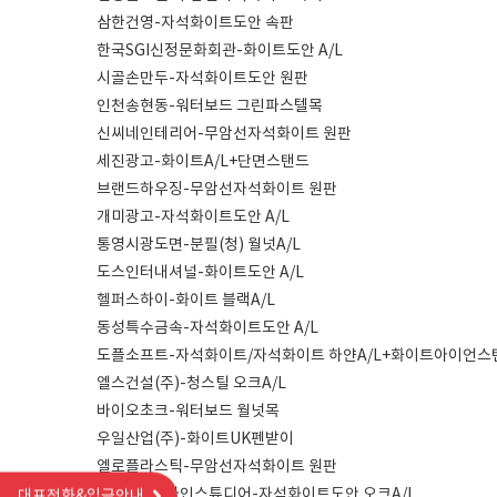
삼한건영-자석화이트도안 속판
한국SGI신정문화회관-화이트도안 A/L
시골손만두-자석화이트도안 원판
인천송현동-워터보드 그린파스텔목
신씨네인테리어-무암선자석화이트 원판
세진광고-화이트A/L+단면스탠드
브랜드하우징-무암선자석화이트 원판
개미광고-자석화이트도안 A/L
통영시광도면-분필(청) 월넛A/L
도스인터내셔널-화이트도안 A/L
헬퍼스하이-화이트 블랙A/L
동성특수금속-자석화이트도안 A/L
도플소프트-자석화이트/자석화이트 하얀A/L+화이트아이언스
엘스건설(주)-청스틸 오크A/L
바이오초크-워터보드 월넛목
우일산업(주)-화이트UK펜받이
엘로플라스틱-무암선자석화이트 원판
아우라G디자인스튜디어-자석화이트도안 오크A/L
대표전화&입금안내