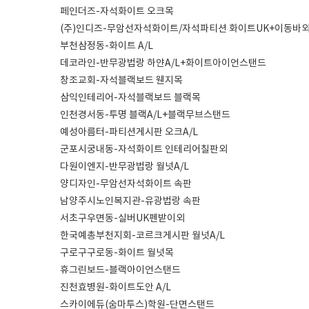
페인더즈-자석화이트 오크목
(주)인디즈-무암선자석화이트/자석파티션 화이트UK+이동바
부천삼정동-화이트 A/L
데코라인-반무광법랑 하얀A/L+화이트아이언스탠드
창조교회-자석블랙보드 웬지목
삼익인테리어-자석블랙보드 블랙목
인천경서동-투명 블랙A/L+블랙무브스탠드
예성아름터-파티션게시판 오크A/L
군포시궁내동-자석화이트 인테리어칠판외
다원이엔지-반무광법랑 월넛A/L
양디자인-무암선자석화이트 속판
남양주시노인복지관-유광법랑 속판
서초구우면동-실버UK펜받이외
한국예총부천지회-코르크게시판 월넛A/L
구로구구로동-화이트 월넛목
휴그린보드-블랙아이언스탠드
진천효병원-화이트도안 A/L
스카이에듀(숨마투스)학원-단면스탠드