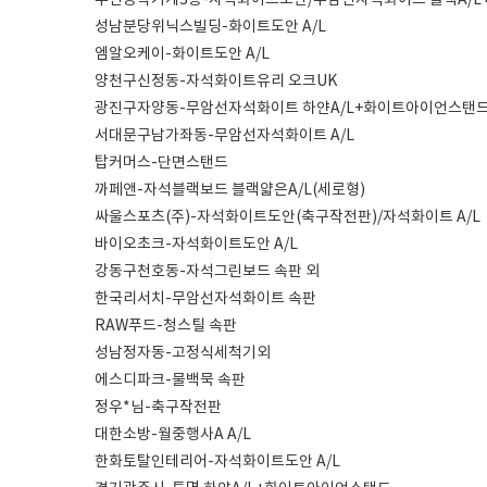
두산공작기계3층-자석화이트도안/무암선자석화이트 블랙A/
성남분당위닉스빌딩-화이트도안 A/L
엠알오케이-화이트도안 A/L
양천구신정동-자석화이트유리 오크UK
광진구자양동-무암선자석화이트 하얀A/L+화이트아이언스탠
서대문구남가좌동-무암선자석화이트 A/L
탑커머스-단면스탠드
까페앤-자석블랙보드 블랙얇은A/L(세로형)
싸울스포츠(주)-자석화이트도안(축구작전판)/자석화이트 A/L
바이오초크-자석화이트도안 A/L
강동구천호동-자석그린보드 속판 외
한국리서치-무암선자석화이트 속판
RAW푸드-청스틸 속판
성남정자동-고정식세척기외
에스디파크-물백묵 속판
정우*님-축구작전판
대한소방-월중행사A A/L
한화토탈인테리어-자석화이트도안 A/L