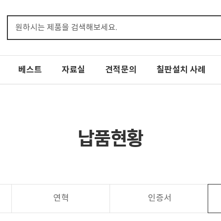
베스트
자료실
견적문의
칠판설치 사례
납품현황
연혁
인증서