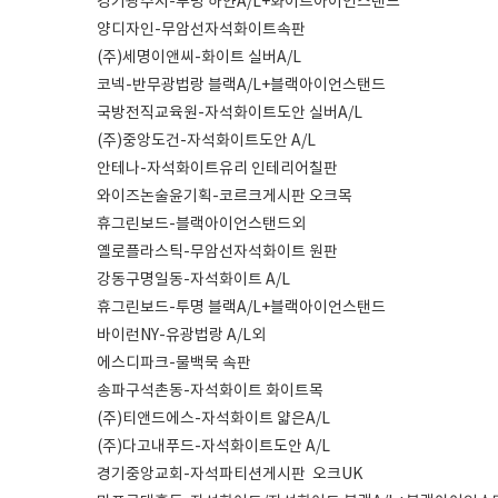
경기광주시-투명 하얀A/L+화이트아이언스탠드
양디자인-무암선자석화이트속판
(주)세명이앤씨-화이트 실버A/L
코넥-반무광법랑 블랙A/L+블랙아이언스탠드
국방전직교육원-자석화이트도안 실버A/L
(주)중앙도건-자석화이트도안 A/L
안테나-자석화이트유리 인테리어칠판
와이즈논술윤기획-코르크게시판 오크목
휴그린보드-블랙아이언스탠드외
옐로플라스틱-무암선자석화이트 원판
강동구명일동-자석화이트 A/L
휴그린보드-투명 블랙A/L+블랙아이언스탠드
바이런NY-유광법랑 A/L외
에스디파크-물백묵 속판
송파구석촌동-자석화이트 화이트목
(주)티앤드에스-자석화이트 얇은A/L
(주)다고내푸드-자석화이트도안 A/L
경기중앙교회-자석파티션게시판 오크UK