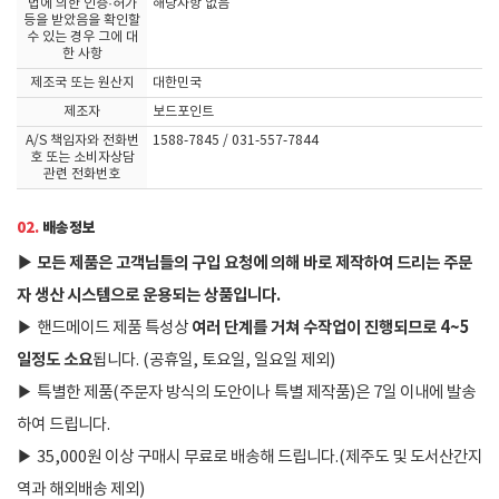
법에 의한 인증·허가
해당사항 없음
등을 받았음을 확인할
수 있는 경우 그에 대
한 사항
제조국 또는 원산지
대한민국
제조자
보드포인트
A/S 책임자와 전화번
1588-7845 / 031-557-7844
호 또는 소비자상담
관련 전화번호
02.
배송정보
▶
모든 제품은 고객님들의 구입 요청에 의해 바로 제작하여 드리는 주문
자 생산 시스템으로 운용되는 상품입니다.
여러 단계를 거쳐 수작업이 진행되므로 4~5
▶
핸드메이드 제품 특성상
일정도 소요
됩니다. (공휴일, 토요일, 일요일 제외)
▶
특별한 제품(주문자 방식의 도안이나 특별 제작품)은 7일 이내에 발송
하여 드립니다.
▶
35,000원 이상 구매시 무료로 배송해 드립니다.(제주도 및 도서산간지
역과 해외배송 제외)