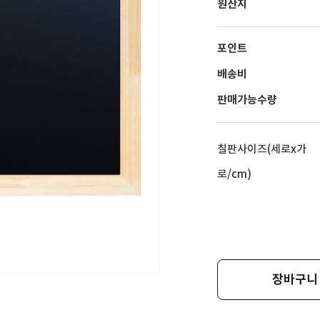
원산지
포인트
배송비
판매가능수량
칠판사이즈(세로x가
로/cm)