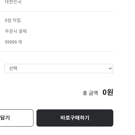
대한민국
0점 적립
주문시 결제
99999 개
0원
총 금액