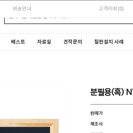
배송안내
고객리뷰(0)
베스트
자료실
견적문의
칠판설치 사례
분필용(흑) 
판매가
제조사