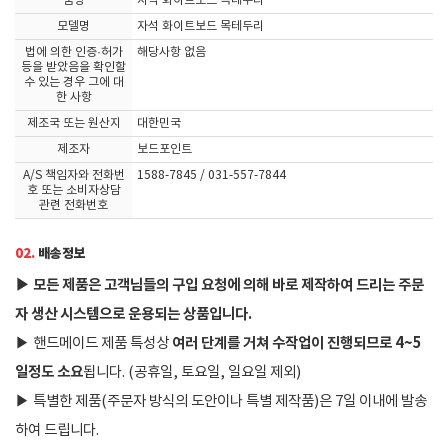
품명
자석 화이트보드 목테두리
모델명
자석 화이트보드 목테두리
법에 의한 인증·허가
해당사항 없음
등을 받았음을 확인할
수 있는 경우 그에 대
한 사항
제조국 또는 원산지
대한민국
제조자
보드포인트
A/S 책임자와 전화번
1588-7845 / 031-557-7844
호 또는 소비자상담
관련 전화번호
02.
배송정보
▶
모든 제품은 고객님들의 구입 요청에 의해 바로 제작하여 드리는 주문
자 생산 시스템으로 운용되는 상품입니다.
여러 단계를 거쳐 수작업이 진행되므로 4~5
▶
핸드메이드 제품 특성상
일정도 소요
됩니다. (공휴일, 토요일, 일요일 제외)
▶
특별한 제품(주문자 방식의 도안이나 특별 제작품)은 7일 이내에 발송
하여 드립니다.