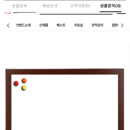
상품문의(0)
상품상세
배송안내
고객리뷰(0)
브랜드소개
신제품
베스트
자료실
견적문의
칠판설치 사례