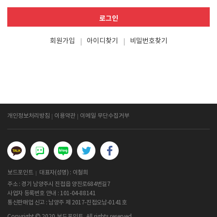
로그인
회원가입
아이디찾기
비밀번호찾기
개인정보처리방침
이용약관
이메일 무단수집거부
보드포인트
대표자(성명) : 이철희
주소 : 경기 남양주시 진접읍 양진로684번길7
사업자 등록번호 안내 :
101-04-88141
통신판매업 신고 : 남양주 제 2017-진접오남-0141호
Copyright
2020 보드포인트. All rights reserved.